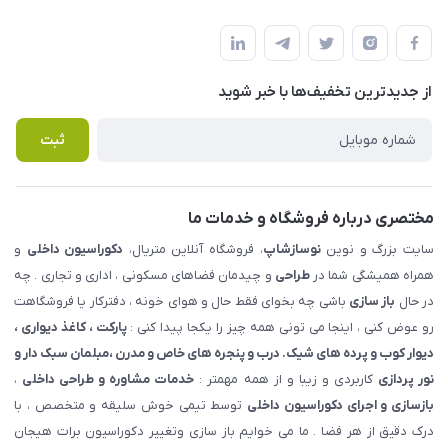
شهرک ناز - بلوار یکم غربی(بلوار نوساز شاپ ) روبروی بازار روز جنب
مجله فروشگاه
قوانین و مقررات
املاک مدنی - نوساز شاپ
لیست محصولات
حریم خصوصی
درباره ما
از جدید‌ترین تخفیف‌ها با‌ خبر شوید
راهنما
تماس با ما
پرسش های متداول
ثبت
مختصری درباره فروشگاه و خدمات ما
سایت بزرگ و نوین
نوسازشاپ
، فروشگاه آنلاین متریال،
دکوراسیون داخلی
و
همراه همیشگی شما در
طراحی
و چیدمان فضاهای مسکونی ، اداری و تجاری . چه
در حال
باز سازی
باشی چه بخوای فقط حال و هوای خونه ، دفترکار یا فروشگاهت
رو عوض کنی ، اینجا می تونی همه چیز را یکجا پیدا کنی :
پارکت ، کاغذ دیواری ،
دیوار کوب و پرده های شیک. درب و پنجره های خاص و مدرن ،مبلمان سبک دار و
نور پردازی
کاربردی و زیبا و از همه مهمتر :
خدمات مشاوره و طراحی داخلی
،
بازسازی و اجرای دکوراسیون داخلی
توسط تیمی خوش سلیقه و متخصص ، با
درک دقیق از هر فضا . ما می خوایم باز سازی وتغییر دکوراسیون برات هیجان