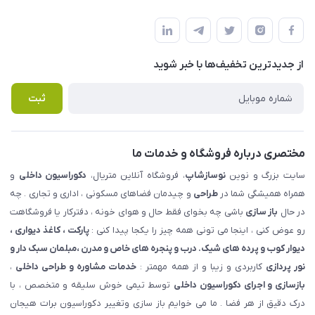
شهرک ناز - بلوار یکم غربی(بلوار نوساز شاپ ) روبروی بازار روز جنب
مجله فروشگاه
قوانین و مقررات
املاک مدنی - نوساز شاپ
لیست محصولات
حریم خصوصی
درباره ما
از جدید‌ترین تخفیف‌ها با‌ خبر شوید
راهنما
تماس با ما
پرسش های متداول
ثبت
مختصری درباره فروشگاه و خدمات ما
سایت بزرگ و نوین
نوسازشاپ
، فروشگاه آنلاین متریال،
دکوراسیون داخلی
و
همراه همیشگی شما در
طراحی
و چیدمان فضاهای مسکونی ، اداری و تجاری . چه
در حال
باز سازی
باشی چه بخوای فقط حال و هوای خونه ، دفترکار یا فروشگاهت
رو عوض کنی ، اینجا می تونی همه چیز را یکجا پیدا کنی :
پارکت ، کاغذ دیواری ،
دیوار کوب و پرده های شیک. درب و پنجره های خاص و مدرن ،مبلمان سبک دار و
نور پردازی
کاربردی و زیبا و از همه مهمتر :
خدمات مشاوره و طراحی داخلی
،
بازسازی و اجرای دکوراسیون داخلی
توسط تیمی خوش سلیقه و متخصص ، با
درک دقیق از هر فضا . ما می خوایم باز سازی وتغییر دکوراسیون برات هیجان