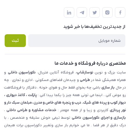
شهرک ناز - بلوار یکم غربی(بلوار نوساز شاپ ) روبروی بازار روز جنب
مجله فروشگاه
قوانین و مقررات
املاک مدنی - نوساز شاپ
لیست محصولات
حریم خصوصی
درباره ما
از جدید‌ترین تخفیف‌ها با‌ خبر شوید
راهنما
تماس با ما
پرسش های متداول
ثبت
مختصری درباره فروشگاه و خدمات ما
سایت بزرگ و نوین
نوسازشاپ
، فروشگاه آنلاین متریال،
دکوراسیون داخلی
و
همراه همیشگی شما در
طراحی
و چیدمان فضاهای مسکونی ، اداری و تجاری . چه
در حال
باز سازی
باشی چه بخوای فقط حال و هوای خونه ، دفترکار یا فروشگاهت
رو عوض کنی ، اینجا می تونی همه چیز را یکجا پیدا کنی :
پارکت ، کاغذ دیواری ،
دیوار کوب و پرده های شیک. درب و پنجره های خاص و مدرن ،مبلمان سبک دار و
نور پردازی
کاربردی و زیبا و از همه مهمتر :
خدمات مشاوره و طراحی داخلی
،
بازسازی و اجرای دکوراسیون داخلی
توسط تیمی خوش سلیقه و متخصص ، با
درک دقیق از هر فضا . ما می خوایم باز سازی وتغییر دکوراسیون برات هیجان