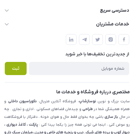
09123855612
دسترسی سریع
info@nosazshop.com
حساب کاربری
خدمات مشتریان
شهرک ناز - بلوار یکم غربی(بلوار نوساز شاپ ) روبروی بازار روز جنب
مجله فروشگاه
قوانین و مقررات
املاک مدنی - نوساز شاپ
لیست محصولات
حریم خصوصی
درباره ما
از جدید‌ترین تخفیف‌ها با‌ خبر شوید
راهنما
تماس با ما
پرسش های متداول
ثبت
مختصری درباره فروشگاه و خدمات ما
سایت بزرگ و نوین
نوسازشاپ
، فروشگاه آنلاین متریال،
دکوراسیون داخلی
و
همراه همیشگی شما در
طراحی
و چیدمان فضاهای مسکونی ، اداری و تجاری . چه
در حال
باز سازی
باشی چه بخوای فقط حال و هوای خونه ، دفترکار یا فروشگاهت
رو عوض کنی ، اینجا می تونی همه چیز را یکجا پیدا کنی :
پارکت ، کاغذ دیواری ،
دیوار کوب و پرده های شیک. درب و پنجره های خاص و مدرن ،مبلمان سبک دار و