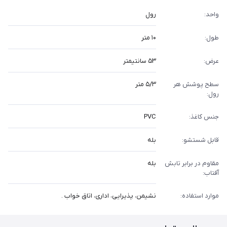
واحد:
رول
طول:
۱۰ متر
عرض:
۵۳ سانتیمتر
سطح پوشش هر
۵/۳ متر
رول:
جنس کاغذ:
PVC
قابل شستشو:
بله
مقاوم در برابر تابش
بله
آفتاب:
موارد استفاده:
نشیمن، پذیرایی، اداری، اتاق خواب .