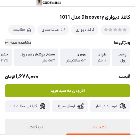
کاغذ دیواری Discovery مدل 1011
کاغذ دیواری
علاقه‌مندی
مقایسه
ویژگی‌ها
مشاهده همه
واحد:
طول:
عرض:
سطح پوشش هر رول:
جنس 
رول
۱۰ متر
۵۳ سانتیمتر
۵/۳ متر
PVC
1,678,000
قیمت:
تومان
افزودن به سبدخرید
موجود در انبار
ارسال سریع
گارانتی اصالت کالا
مشخصات
دیدگاه‌ها