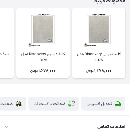
محصولات مرتبط
کاغذ دیواری Discovery مدل
کاغذ دیواری Discovery مدل
1075
1076
0
1,678,000
1,678,000
تومان
تومان
تحویل اکسپرس
ضمانت بازگشت کالا
ضمانت ا
اطلاعات تماس