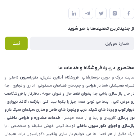
شهرک ناز - بلوار یکم غربی(بلوار نوساز شاپ ) روبروی بازار روز جنب
مجله فروشگاه
قوانین و مقررات
املاک مدنی - نوساز شاپ
لیست محصولات
حریم خصوصی
درباره ما
از جدید‌ترین تخفیف‌ها با‌ خبر شوید
راهنما
تماس با ما
پرسش های متداول
ثبت
مختصری درباره فروشگاه و خدمات ما
سایت بزرگ و نوین
نوسازشاپ
، فروشگاه آنلاین متریال،
دکوراسیون داخلی
و
همراه همیشگی شما در
طراحی
و چیدمان فضاهای مسکونی ، اداری و تجاری . چه
در حال
باز سازی
باشی چه بخوای فقط حال و هوای خونه ، دفترکار یا فروشگاهت
رو عوض کنی ، اینجا می تونی همه چیز را یکجا پیدا کنی :
پارکت ، کاغذ دیواری ،
دیوار کوب و پرده های شیک. درب و پنجره های خاص و مدرن ،مبلمان سبک دار و
نور پردازی
کاربردی و زیبا و از همه مهمتر :
خدمات مشاوره و طراحی داخلی
،
بازسازی و اجرای دکوراسیون داخلی
توسط تیمی خوش سلیقه و متخصص ، با
درک دقیق از هر فضا . ما می خوایم باز سازی وتغییر دکوراسیون برات هیجان