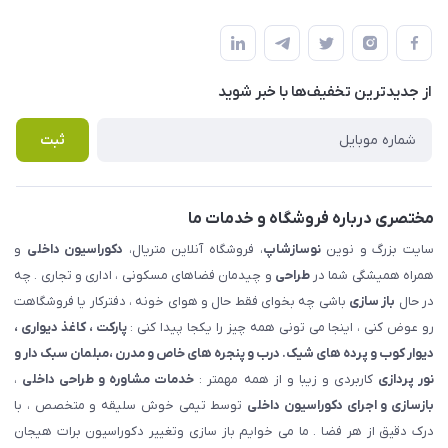
شهرک ناز - بلوار یکم غربی(بلوار نوساز شاپ ) روبروی بازار روز جنب
مجله فروشگاه
قوانین و مقررات
املاک مدنی - نوساز شاپ
لیست محصولات
حریم خصوصی
درباره ما
از جدید‌ترین تخفیف‌ها با‌ خبر شوید
راهنما
تماس با ما
پرسش های متداول
ثبت
مختصری درباره فروشگاه و خدمات ما
سایت بزرگ و نوین
نوسازشاپ
، فروشگاه آنلاین متریال،
دکوراسیون داخلی
و
همراه همیشگی شما در
طراحی
و چیدمان فضاهای مسکونی ، اداری و تجاری . چه
در حال
باز سازی
باشی چه بخوای فقط حال و هوای خونه ، دفترکار یا فروشگاهت
رو عوض کنی ، اینجا می تونی همه چیز را یکجا پیدا کنی :
پارکت ، کاغذ دیواری ،
دیوار کوب و پرده های شیک. درب و پنجره های خاص و مدرن ،مبلمان سبک دار و
نور پردازی
کاربردی و زیبا و از همه مهمتر :
خدمات مشاوره و طراحی داخلی
،
بازسازی و اجرای دکوراسیون داخلی
توسط تیمی خوش سلیقه و متخصص ، با
درک دقیق از هر فضا . ما می خوایم باز سازی وتغییر دکوراسیون برات هیجان