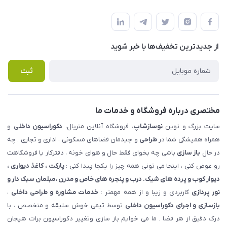
شهرک ناز - بلوار یکم غربی(بلوار نوساز شاپ ) روبروی بازار روز جنب
مجله فروشگاه
قوانین و مقررات
املاک مدنی - نوساز شاپ
لیست محصولات
حریم خصوصی
درباره ما
از جدید‌ترین تخفیف‌ها با‌ خبر شوید
راهنما
تماس با ما
پرسش های متداول
ثبت
مختصری درباره فروشگاه و خدمات ما
سایت بزرگ و نوین
نوسازشاپ
، فروشگاه آنلاین متریال،
دکوراسیون داخلی
و
همراه همیشگی شما در
طراحی
و چیدمان فضاهای مسکونی ، اداری و تجاری . چه
در حال
باز سازی
باشی چه بخوای فقط حال و هوای خونه ، دفترکار یا فروشگاهت
رو عوض کنی ، اینجا می تونی همه چیز را یکجا پیدا کنی :
پارکت ، کاغذ دیواری ،
دیوار کوب و پرده های شیک. درب و پنجره های خاص و مدرن ،مبلمان سبک دار و
نور پردازی
کاربردی و زیبا و از همه مهمتر :
خدمات مشاوره و طراحی داخلی
،
بازسازی و اجرای دکوراسیون داخلی
توسط تیمی خوش سلیقه و متخصص ، با
درک دقیق از هر فضا . ما می خوایم باز سازی وتغییر دکوراسیون برات هیجان