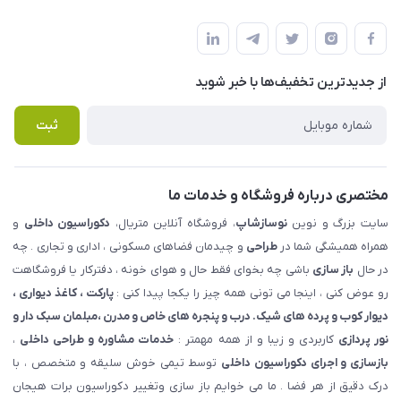
شهرک ناز - بلوار یکم غربی(بلوار نوساز شاپ ) روبروی بازار روز جنب
مجله فروشگاه
قوانین و مقررات
املاک مدنی - نوساز شاپ
لیست محصولات
حریم خصوصی
درباره ما
از جدید‌ترین تخفیف‌ها با‌ خبر شوید
راهنما
تماس با ما
پرسش های متداول
ثبت
مختصری درباره فروشگاه و خدمات ما
سایت بزرگ و نوین
نوسازشاپ
، فروشگاه آنلاین متریال،
دکوراسیون داخلی
و
همراه همیشگی شما در
طراحی
و چیدمان فضاهای مسکونی ، اداری و تجاری . چه
در حال
باز سازی
باشی چه بخوای فقط حال و هوای خونه ، دفترکار یا فروشگاهت
رو عوض کنی ، اینجا می تونی همه چیز را یکجا پیدا کنی :
پارکت ، کاغذ دیواری ،
دیوار کوب و پرده های شیک. درب و پنجره های خاص و مدرن ،مبلمان سبک دار و
نور پردازی
کاربردی و زیبا و از همه مهمتر :
خدمات مشاوره و طراحی داخلی
،
بازسازی و اجرای دکوراسیون داخلی
توسط تیمی خوش سلیقه و متخصص ، با
درک دقیق از هر فضا . ما می خوایم باز سازی وتغییر دکوراسیون برات هیجان