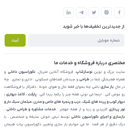
شهرک ناز - بلوار یکم غربی(بلوار نوساز شاپ ) روبروی بازار روز جنب
مجله فروشگاه
قوانین و مقررات
املاک مدنی - نوساز شاپ
لیست محصولات
حریم خصوصی
درباره ما
از جدید‌ترین تخفیف‌ها با‌ خبر شوید
راهنما
تماس با ما
پرسش های متداول
ثبت
مختصری درباره فروشگاه و خدمات ما
سایت بزرگ و نوین
نوسازشاپ
، فروشگاه آنلاین متریال،
دکوراسیون داخلی
و
همراه همیشگی شما در
طراحی
و چیدمان فضاهای مسکونی ، اداری و تجاری . چه
در حال
باز سازی
باشی چه بخوای فقط حال و هوای خونه ، دفترکار یا فروشگاهت
رو عوض کنی ، اینجا می تونی همه چیز را یکجا پیدا کنی :
پارکت ، کاغذ دیواری ،
دیوار کوب و پرده های شیک. درب و پنجره های خاص و مدرن ،مبلمان سبک دار و
نور پردازی
کاربردی و زیبا و از همه مهمتر :
خدمات مشاوره و طراحی داخلی
،
بازسازی و اجرای دکوراسیون داخلی
توسط تیمی خوش سلیقه و متخصص ، با
درک دقیق از هر فضا . ما می خوایم باز سازی وتغییر دکوراسیون برات هیجان