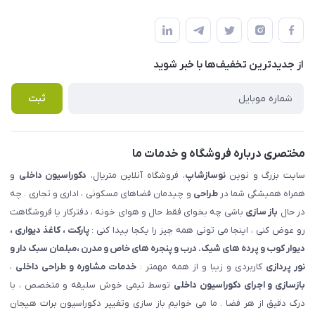
شهرک ناز - بلوار یکم غربی(بلوار نوساز شاپ ) روبروی بازار روز جنب
مجله فروشگاه
قوانین و مقررات
املاک مدنی - نوساز شاپ
لیست محصولات
حریم خصوصی
درباره ما
از جدید‌ترین تخفیف‌ها با‌ خبر شوید
راهنما
تماس با ما
پرسش های متداول
ثبت
مختصری درباره فروشگاه و خدمات ما
سایت بزرگ و نوین
نوسازشاپ
، فروشگاه آنلاین متریال،
دکوراسیون داخلی
و
همراه همیشگی شما در
طراحی
و چیدمان فضاهای مسکونی ، اداری و تجاری . چه
در حال
باز سازی
باشی چه بخوای فقط حال و هوای خونه ، دفترکار یا فروشگاهت
رو عوض کنی ، اینجا می تونی همه چیز را یکجا پیدا کنی :
پارکت ، کاغذ دیواری ،
دیوار کوب و پرده های شیک. درب و پنجره های خاص و مدرن ،مبلمان سبک دار و
نور پردازی
کاربردی و زیبا و از همه مهمتر :
خدمات مشاوره و طراحی داخلی
،
بازسازی و اجرای دکوراسیون داخلی
توسط تیمی خوش سلیقه و متخصص ، با
درک دقیق از هر فضا . ما می خوایم باز سازی وتغییر دکوراسیون برات هیجان