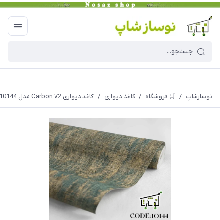
نوسازشاپ
/
🛒 فروشگاه
/
کاغذ دیواری
/
کاغذ دیواری Carbon V2 مدل 10144