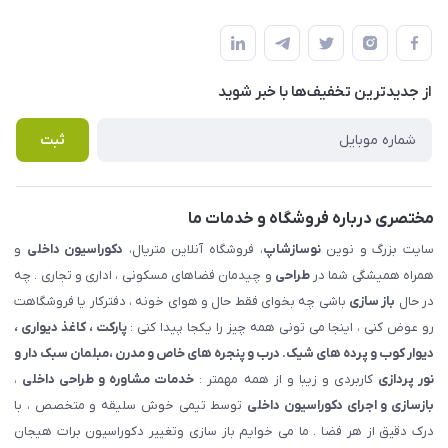
شهرک ناز - بلوار یکم غربی(بلوار نوساز شاپ ) روبروی بازار روز جنب
مجله فروشگاه
قوانین و مقررات
املاک مدنی - نوساز شاپ
لیست محصولات
حریم خصوصی
درباره ما
از جدید‌ترین تخفیف‌ها با‌ خبر شوید
راهنما
تماس با ما
پرسش های متداول
ثبت
مختصری درباره فروشگاه و خدمات ما
سایت بزرگ و نوین
نوسازشاپ
، فروشگاه آنلاین متریال،
دکوراسیون داخلی
و
همراه همیشگی شما در
طراحی
و چیدمان فضاهای مسکونی ، اداری و تجاری . چه
در حال
باز سازی
باشی چه بخوای فقط حال و هوای خونه ، دفترکار یا فروشگاهت
رو عوض کنی ، اینجا می تونی همه چیز را یکجا پیدا کنی :
پارکت ، کاغذ دیواری ،
دیوار کوب و پرده های شیک. درب و پنجره های خاص و مدرن ،مبلمان سبک دار و
نور پردازی
کاربردی و زیبا و از همه مهمتر :
خدمات مشاوره و طراحی داخلی
،
بازسازی و اجرای دکوراسیون داخلی
توسط تیمی خوش سلیقه و متخصص ، با
درک دقیق از هر فضا . ما می خوایم باز سازی وتغییر دکوراسیون برات هیجان