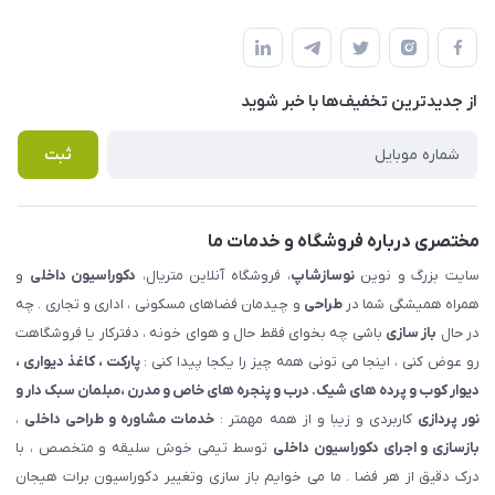
شهرک ناز - بلوار یکم غربی(بلوار نوساز شاپ ) روبروی بازار روز جنب
مجله فروشگاه
قوانین و مقررات
املاک مدنی - نوساز شاپ
لیست محصولات
حریم خصوصی
درباره ما
از جدید‌ترین تخفیف‌ها با‌ خبر شوید
راهنما
تماس با ما
پرسش های متداول
ثبت
مختصری درباره فروشگاه و خدمات ما
سایت بزرگ و نوین
نوسازشاپ
، فروشگاه آنلاین متریال،
دکوراسیون داخلی
و
همراه همیشگی شما در
طراحی
و چیدمان فضاهای مسکونی ، اداری و تجاری . چه
در حال
باز سازی
باشی چه بخوای فقط حال و هوای خونه ، دفترکار یا فروشگاهت
رو عوض کنی ، اینجا می تونی همه چیز را یکجا پیدا کنی :
پارکت ، کاغذ دیواری ،
دیوار کوب و پرده های شیک. درب و پنجره های خاص و مدرن ،مبلمان سبک دار و
نور پردازی
کاربردی و زیبا و از همه مهمتر :
خدمات مشاوره و طراحی داخلی
،
بازسازی و اجرای دکوراسیون داخلی
توسط تیمی خوش سلیقه و متخصص ، با
درک دقیق از هر فضا . ما می خوایم باز سازی وتغییر دکوراسیون برات هیجان