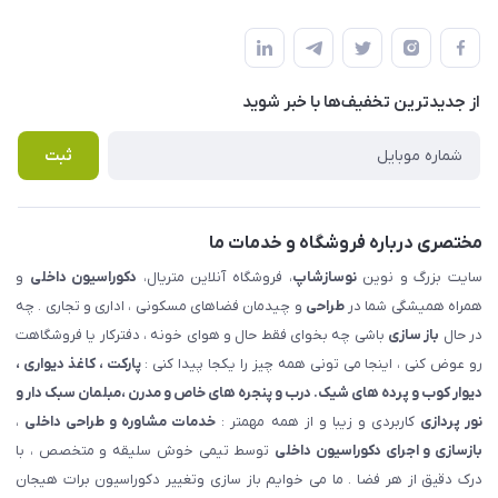
شهرک ناز - بلوار یکم غربی(بلوار نوساز شاپ ) روبروی بازار روز جنب
مجله فروشگاه
قوانین و مقررات
املاک مدنی - نوساز شاپ
لیست محصولات
حریم خصوصی
درباره ما
از جدید‌ترین تخفیف‌ها با‌ خبر شوید
راهنما
تماس با ما
پرسش های متداول
ثبت
مختصری درباره فروشگاه و خدمات ما
سایت بزرگ و نوین
نوسازشاپ
، فروشگاه آنلاین متریال،
دکوراسیون داخلی
و
همراه همیشگی شما در
طراحی
و چیدمان فضاهای مسکونی ، اداری و تجاری . چه
در حال
باز سازی
باشی چه بخوای فقط حال و هوای خونه ، دفترکار یا فروشگاهت
رو عوض کنی ، اینجا می تونی همه چیز را یکجا پیدا کنی :
پارکت ، کاغذ دیواری ،
دیوار کوب و پرده های شیک. درب و پنجره های خاص و مدرن ،مبلمان سبک دار و
نور پردازی
کاربردی و زیبا و از همه مهمتر :
خدمات مشاوره و طراحی داخلی
،
بازسازی و اجرای دکوراسیون داخلی
توسط تیمی خوش سلیقه و متخصص ، با
درک دقیق از هر فضا . ما می خوایم باز سازی وتغییر دکوراسیون برات هیجان