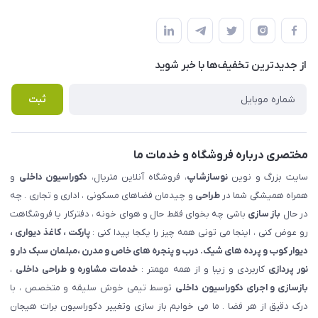
شهرک ناز - بلوار یکم غربی(بلوار نوساز شاپ ) روبروی بازار روز جنب
مجله فروشگاه
قوانین و مقررات
املاک مدنی - نوساز شاپ
لیست محصولات
حریم خصوصی
درباره ما
از جدید‌ترین تخفیف‌ها با‌ خبر شوید
راهنما
تماس با ما
پرسش های متداول
ثبت
مختصری درباره فروشگاه و خدمات ما
سایت بزرگ و نوین
نوسازشاپ
، فروشگاه آنلاین متریال،
دکوراسیون داخلی
و
همراه همیشگی شما در
طراحی
و چیدمان فضاهای مسکونی ، اداری و تجاری . چه
در حال
باز سازی
باشی چه بخوای فقط حال و هوای خونه ، دفترکار یا فروشگاهت
رو عوض کنی ، اینجا می تونی همه چیز را یکجا پیدا کنی :
پارکت ، کاغذ دیواری ،
دیوار کوب و پرده های شیک. درب و پنجره های خاص و مدرن ،مبلمان سبک دار و
نور پردازی
کاربردی و زیبا و از همه مهمتر :
خدمات مشاوره و طراحی داخلی
،
بازسازی و اجرای دکوراسیون داخلی
توسط تیمی خوش سلیقه و متخصص ، با
درک دقیق از هر فضا . ما می خوایم باز سازی وتغییر دکوراسیون برات هیجان