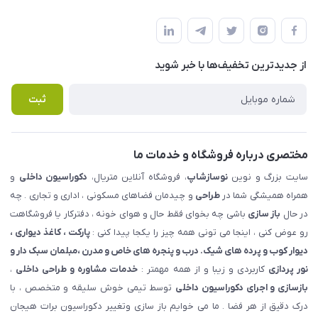
شهرک ناز - بلوار یکم غربی(بلوار نوساز شاپ ) روبروی بازار روز جنب
مجله فروشگاه
قوانین و مقررات
املاک مدنی - نوساز شاپ
لیست محصولات
حریم خصوصی
درباره ما
از جدید‌ترین تخفیف‌ها با‌ خبر شوید
راهنما
تماس با ما
پرسش های متداول
ثبت
مختصری درباره فروشگاه و خدمات ما
سایت بزرگ و نوین
نوسازشاپ
، فروشگاه آنلاین متریال،
دکوراسیون داخلی
و
همراه همیشگی شما در
طراحی
و چیدمان فضاهای مسکونی ، اداری و تجاری . چه
در حال
باز سازی
باشی چه بخوای فقط حال و هوای خونه ، دفترکار یا فروشگاهت
رو عوض کنی ، اینجا می تونی همه چیز را یکجا پیدا کنی :
پارکت ، کاغذ دیواری ،
دیوار کوب و پرده های شیک. درب و پنجره های خاص و مدرن ،مبلمان سبک دار و
نور پردازی
کاربردی و زیبا و از همه مهمتر :
خدمات مشاوره و طراحی داخلی
،
بازسازی و اجرای دکوراسیون داخلی
توسط تیمی خوش سلیقه و متخصص ، با
درک دقیق از هر فضا . ما می خوایم باز سازی وتغییر دکوراسیون برات هیجان