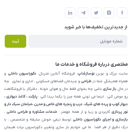
شهرک ناز - بلوار یکم غربی(بلوار نوساز شاپ ) روبروی بازار روز جنب
مجله فروشگاه
قوانین و مقررات
املاک مدنی - نوساز شاپ
لیست محصولات
حریم خصوصی
درباره ما
از جدید‌ترین تخفیف‌ها با‌ خبر شوید
راهنما
تماس با ما
پرسش های متداول
ثبت
مختصری درباره فروشگاه و خدمات ما
سایت بزرگ و نوین
نوسازشاپ
، فروشگاه آنلاین متریال،
دکوراسیون داخلی
و
همراه همیشگی شما در
طراحی
و چیدمان فضاهای مسکونی ، اداری و تجاری . چه
در حال
باز سازی
باشی چه بخوای فقط حال و هوای خونه ، دفترکار یا فروشگاهت
رو عوض کنی ، اینجا می تونی همه چیز را یکجا پیدا کنی :
پارکت ، کاغذ دیواری ،
دیوار کوب و پرده های شیک. درب و پنجره های خاص و مدرن ،مبلمان سبک دار و
نور پردازی
کاربردی و زیبا و از همه مهمتر :
خدمات مشاوره و طراحی داخلی
،
بازسازی و اجرای دکوراسیون داخلی
توسط تیمی خوش سلیقه و متخصص ، با
درک دقیق از هر فضا . ما می خوایم باز سازی وتغییر دکوراسیون برات هیجان