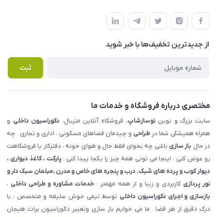
شهرک ناز - بلوار یکم غربی(بلوار نوساز شاپ ) روبروی بازار روز جنب
مجله فروشگاه
قوانین و مقررات
املاک مدنی - نوساز شاپ
لیست محصولات
حریم خصوصی
درباره ما
از جدید‌ترین تخفیف‌ها با‌ خبر شوید
راهنما
تماس با ما
پرسش های متداول
ثبت
مختصری درباره فروشگاه و خدمات ما
سایت بزرگ و نوین
نوسازشاپ
، فروشگاه آنلاین متریال،
دکوراسیون داخلی
و
همراه همیشگی شما در
طراحی
و چیدمان فضاهای مسکونی ، اداری و تجاری . چه
در حال
باز سازی
باشی چه بخوای فقط حال و هوای خونه ، دفترکار یا فروشگاهت
رو عوض کنی ، اینجا می تونی همه چیز را یکجا پیدا کنی :
پارکت ، کاغذ دیواری ،
دیوار کوب و پرده های شیک. درب و پنجره های خاص و مدرن ،مبلمان سبک دار و
نور پردازی
کاربردی و زیبا و از همه مهمتر :
خدمات مشاوره و طراحی داخلی
،
بازسازی و اجرای دکوراسیون داخلی
توسط تیمی خوش سلیقه و متخصص ، با
درک دقیق از هر فضا . ما می خوایم باز سازی وتغییر دکوراسیون برات هیجان