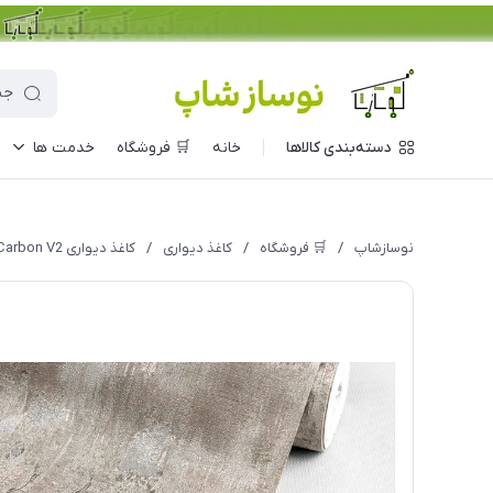
دسته‌بندی کالاها
خانه
🛒 فروشگاه
خدمت ها
نوسازشاپ
/
🛒 فروشگاه
/
کاغذ دیواری
/
کاغذ دیواری Carbon V2 مدل 10229