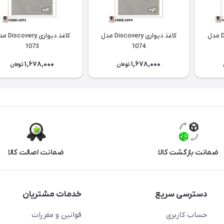
کاغذ دیواری Discovery مدل
کاغذ دیواری Discovery مدل
کاغذ دیواری ery
1073
1074
1,678,000
1,678,000
تومان
تومان
ضمانت بازگشت کالا
ضمانت اصالت کالا
دسترسی سریع
خدمات مشتریان
حساب کاربری
قوانین و مقررات