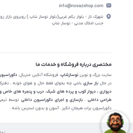
info@nosazshop.com
شهرک ناز - بلوار یکم غربی(بلوار نوساز شاپ ) روبروی بازار روز
جنب املاک مدنی - نوساز شاپ
مختصری درباره فروشگاه و خدمات ما
سایت بزرگ و نوین
نوسازشاپ
، فروشگاه آنلاین متریال،
دکوراسیون
در حال
باز سازی
باشی چه بخوای فقط حال و هوای خونه ، دفترکار
دیواری ، دیوار کوب و پرده های شیک. درب و پنجره های خاص و 
طراحی داخلی
،
بازسازی و اجرای دکوراسیون داخلی
توسط تیمی 
دکوراسیون برات هیجان انگیز ، آسون و بدون استرس باشه .
تما