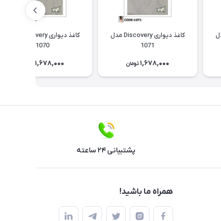
Discov مدل
کاغذ دیواری Discovery مدل
کاغذ دیواری Discovery مدل
1070
1071
1,678,000
1,678,000
تومان
تومان
پشتیبانی ۲۴ ساعته
همراه ما باشید!