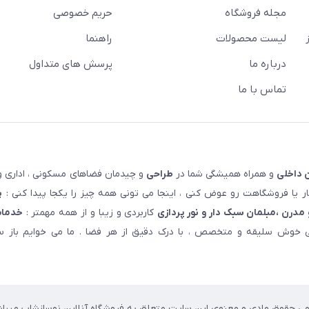
مجله فروشگاه
حریم خصوصی
لیست محصولات
راهنما
درباره ما
پرسش های متداول
تماس با ما
 داخلی
و همراه همیشگی شما در
طراحی
و چیدمان فضاهای مسکونی ، اداری و 
 یا فروشگاهت رو عوض کنی ، اینجا می تونی همه چیز را یکجا پیدا کنی :
پ
مدرن ،مبلمان سبک دار و نور پردازی
کاربردی و زیبا و از همه مهمتر :
خدمات
خوش سلیقه و متخصص ، با درک دقیق از هر فضا . ما می خوایم باز سا
می حقوق مادی و معنوی این سایت متعلق به فروشگاه آنلاین نوسازشاپ میباش