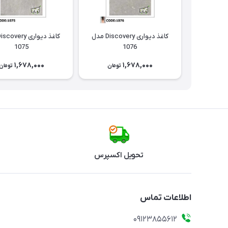
کاغذ دیواری Discovery مدل
1075
1076
1,678,000
1,678,000
تومان
تومان
تحویل اکسپرس
اطلاعات تماس
09123855612