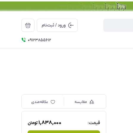
ورود / ثبت‌نام
09123855612
مقایسه
علاقه‌مندی
1,838,000
قیمت:
تومان