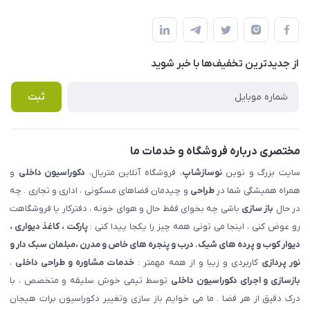
شهرک ناز - بلوار یکم غربی(بلوار نوساز شاپ ) روبروی بازار روز جنب
مجله فروشگاه
قوانین و مقررات
املاک مدنی - نوساز شاپ
لیست محصولات
حریم خصوصی
درباره ما
از جدید‌ترین تخفیف‌ها با‌ خبر شوید
راهنما
تماس با ما
پرسش های متداول
ثبت
مختصری درباره فروشگاه و خدمات ما
سایت بزرگ و نوین
نوسازشاپ
، فروشگاه آنلاین متریال،
دکوراسیون داخلی
و
همراه همیشگی شما در
طراحی
و چیدمان فضاهای مسکونی ، اداری و تجاری . چه
در حال
باز سازی
باشی چه بخوای فقط حال و هوای خونه ، دفترکار یا فروشگاهت
رو عوض کنی ، اینجا می تونی همه چیز را یکجا پیدا کنی :
پارکت ، کاغذ دیواری ،
دیوار کوب و پرده های شیک. درب و پنجره های خاص و مدرن ،مبلمان سبک دار و
نور پردازی
کاربردی و زیبا و از همه مهمتر :
خدمات مشاوره و طراحی داخلی
،
بازسازی و اجرای دکوراسیون داخلی
توسط تیمی خوش سلیقه و متخصص ، با
درک دقیق از هر فضا . ما می خوایم باز سازی وتغییر دکوراسیون برات هیجان