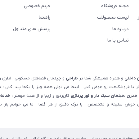
مجله فروشگاه
حریم خصوصی
لیست محصولات
راهنما
درباره ما
پرسش های متداول
تماس با ما
 داخلی
و همراه همیشگی شما در
طراحی
و چیدمان فضاهای مسکونی ، اداری و 
 یا فروشگاهت رو عوض کنی ، اینجا می تونی همه چیز را یکجا پیدا کنی :
پ
مدرن ،مبلمان سبک دار و نور پردازی
کاربردی و زیبا و از همه مهمتر :
خدمات
خوش سلیقه و متخصص ، با درک دقیق از هر فضا . ما می خوایم باز سا
می حقوق مادی و معنوی این سایت متعلق به فروشگاه آنلاین نوسازشاپ میباش