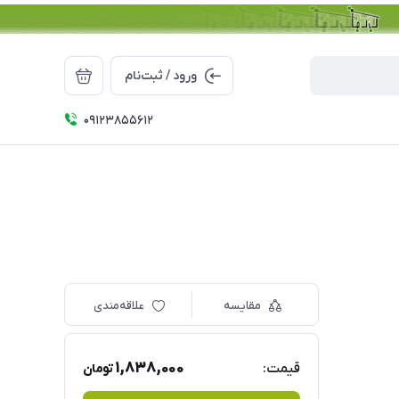
ورود / ثبت‌نام
09123855612
مقایسه
علاقه‌مندی
1,838,000
قیمت:
تومان