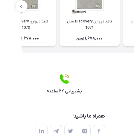
Discov مدل
کاغذ دیواری Discovery مدل
کاغذ دیواری Discovery مدل
1070
1071
1,678,000
1,678,000
تومان
تومان
پشتیبانی ۲۴ ساعته
همراه ما باشید!