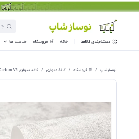
دسته‌بندی کالاها
خانه
🛒 فروشگاه
خدمت ها
نوسازشاپ
/
🛒 فروشگاه
/
کاغذ دیواری
/
کاغذ دیواری Carbon V3 مدل 10244