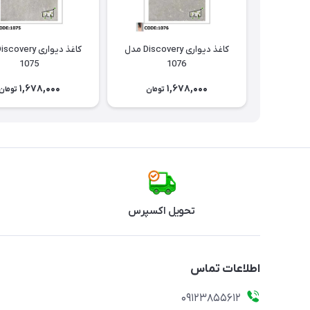
کاغذ دیواری Discovery مدل
1075
1076
1,678,000
1,678,000
تومان
تومان
تحویل اکسپرس
اطلاعات تماس
09123855612