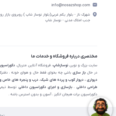
info@nosazshop.com
شهرک ناز - بلوار یکم غربی(بلوار نوساز شاپ ) روبروی بازار روز
جنب املاک مدنی - نوساز شاپ
مختصری درباره فروشگاه و خدمات ما
سایت بزرگ و نوین
نوسازشاپ
، فروشگاه آنلاین متریال،
دکوراسیون
در حال
باز سازی
باشی چه بخوای فقط حال و هوای خونه ، دفترکار
دیواری ، دیوار کوب و پرده های شیک. درب و پنجره های خاص و 
طراحی داخلی
،
بازسازی و اجرای دکوراسیون داخلی
توسط تیمی 
دکوراسیون برات هیجان انگیز ، آسون و بدون استرس باشه .
تما