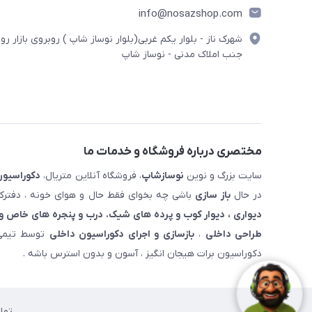
info@nosazshop.com
شهرک ناز - بلوار یکم غربی(بلوار نوساز شاپ ) روبروی بازار روز
جنب املاک مدنی - نوساز شاپ
مختصری درباره فروشگاه و خدمات ما
سایت بزرگ و نوین
نوسازشاپ
، فروشگاه آنلاین متریال،
دکوراسیون
در حال
باز سازی
باشی چه بخوای فقط حال و هوای خونه ، دفترکار
دیواری ، دیوار کوب و پرده های شیک. درب و پنجره های خاص و 
طراحی داخلی
،
بازسازی و اجرای دکوراسیون داخلی
توسط تیمی 
دکوراسیون برات هیجان انگیز ، آسون و بدون استرس باشه .
تما