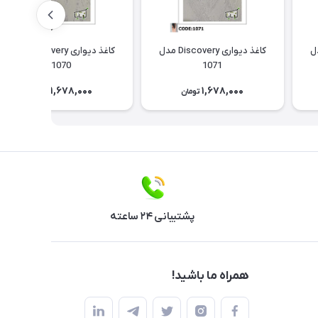
Discov مدل
کاغذ دیواری Discovery مدل
کاغذ دیواری Discovery مدل
1070
1071
1,678,000
1,678,000
تومان
تومان
پشتیبانی ۲۴ ساعته
همراه ما باشید!