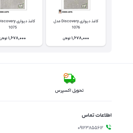
کاغذ دیواری Discovery مدل
1075
1076
1,678,000
1,678,000
تومان
تومان
تحویل اکسپرس
اطلاعات تماس
09123855612