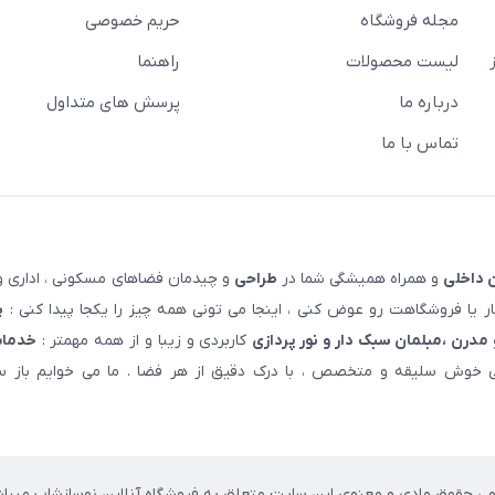
مجله فروشگاه
حریم خصوصی
لیست محصولات
راهنما
درباره ما
پرسش های متداول
تماس با ما
 داخلی
و همراه همیشگی شما در
طراحی
و چیدمان فضاهای مسکونی ، اداری و 
 یا فروشگاهت رو عوض کنی ، اینجا می تونی همه چیز را یکجا پیدا کنی :
پ
مدرن ،مبلمان سبک دار و نور پردازی
کاربردی و زیبا و از همه مهمتر :
خدمات
خوش سلیقه و متخصص ، با درک دقیق از هر فضا . ما می خوایم باز سا
می حقوق مادی و معنوی این سایت متعلق به فروشگاه آنلاین نوسازشاپ میباش