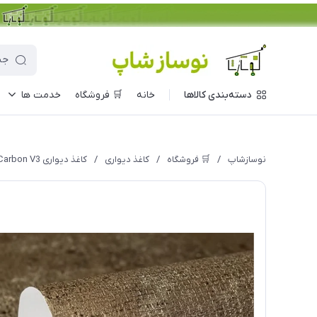
دسته‌بندی کالاها
خانه
🛒 فروشگاه
خدمت ها
نوسازشاپ
/
🛒 فروشگاه
/
کاغذ دیواری
/
کاغذ دیواری Carbon V3 مدل 10249