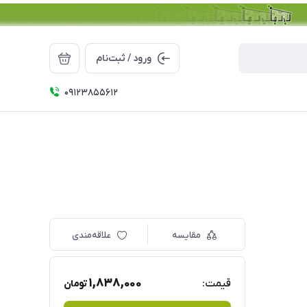
ورود / ثبت‌نام
09123855612
مقایسه
علاقه‌مندی
1,838,000
قیمت:
تومان