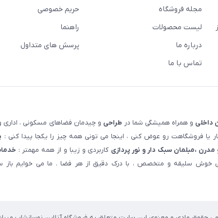
مجله فروشگاه
حریم خصوصی
لیست محصولات
راهنما
درباره ما
پرسش های متداول
تماس با ما
 داخلی
و همراه همیشگی شما در
طراحی
و چیدمان فضاهای مسکونی ، اداری و 
 یا فروشگاهت رو عوض کنی ، اینجا می تونی همه چیز را یکجا پیدا کنی :
پ
مدرن ،مبلمان سبک دار و نور پردازی
کاربردی و زیبا و از همه مهمتر :
خدمات
خوش سلیقه و متخصص ، با درک دقیق از هر فضا . ما می خوایم باز سا
می حقوق مادی و معنوی این سایت متعلق به فروشگاه آنلاین نوسازشاپ میباش