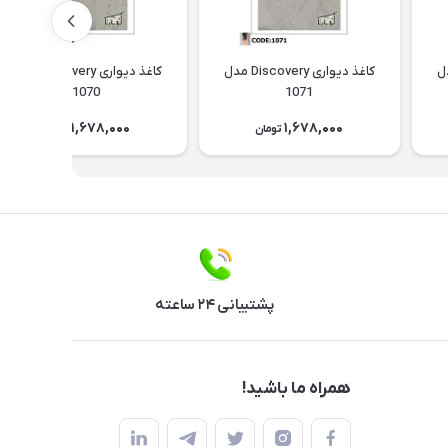
Discov مدل
کاغذ دیواری Discovery مدل
کاغذ دیواری Discovery مدل
1070
1071
1,678,000
1,678,000
تومان
تومان
پشتیبانی ۲۴ ساعته
همراه ما باشید!