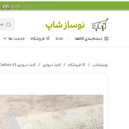
دسته‌بندی کالاها
خانه
🛒 فروشگاه
خدمت ها
نوسازشاپ
/
🛒 فروشگاه
/
کاغذ دیواری
/
کاغذ دیواری Carbon V3 مدل 10253