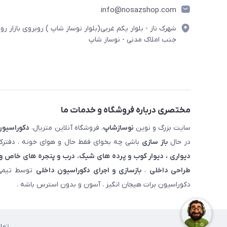
info@nosazshop.com
شهرک ناز - بلوار یکم غربی(بلوار نوساز شاپ ) روبروی بازار روز
جنب املاک مدنی - نوساز شاپ
مختصری درباره فروشگاه و خدمات ما
سایت بزرگ و نوین
نوسازشاپ
، فروشگاه آنلاین متریال،
دکوراسیون
در حال
باز سازی
باشی چه بخوای فقط حال و هوای خونه ، دفترکار
دیواری ، دیوار کوب و پرده های شیک. درب و پنجره های خاص و 
طراحی داخلی
،
بازسازی و اجرای دکوراسیون داخلی
توسط تیمی 
دکوراسیون برات هیجان انگیز ، آسون و بدون استرس باشه .
تما