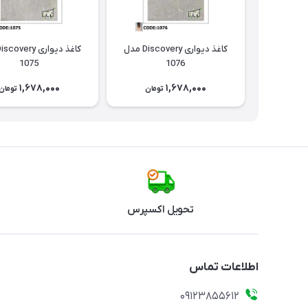
کاغذ دیواری Discovery مدل
1075
1076
1,678,000
1,678,000
تومان
تومان
تحویل اکسپرس
اطلاعات تماس
09123855612