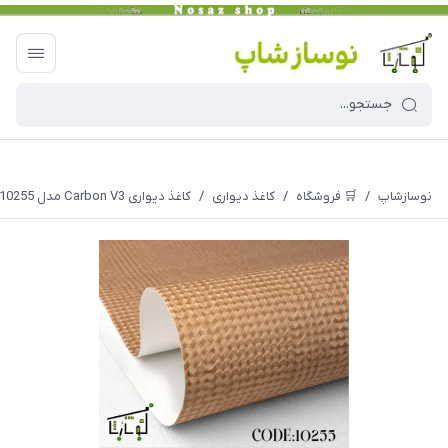
نوسازشاپ
/
🛒 فروشگاه
/
کاغذ دیواری
/
کاغذ دیواری Carbon V3 مدل 10255