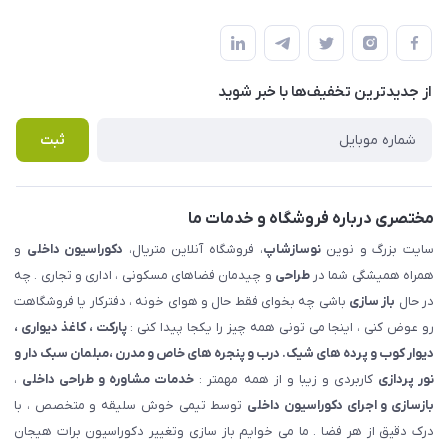
شهرک ناز - بلوار یکم غربی(بلوار نوساز شاپ ) روبروی بازار روز جنب
مجله فروشگاه
قوانین و مقررات
املاک مدنی - نوساز شاپ
لیست محصولات
حریم خصوصی
درباره ما
از جدید‌ترین تخفیف‌ها با‌ خبر شوید
راهنما
تماس با ما
پرسش های متداول
ثبت
مختصری درباره فروشگاه و خدمات ما
سایت بزرگ و نوین
نوسازشاپ
، فروشگاه آنلاین متریال،
دکوراسیون داخلی
و
همراه همیشگی شما در
طراحی
و چیدمان فضاهای مسکونی ، اداری و تجاری . چه
در حال
باز سازی
باشی چه بخوای فقط حال و هوای خونه ، دفترکار یا فروشگاهت
رو عوض کنی ، اینجا می تونی همه چیز را یکجا پیدا کنی :
پارکت ، کاغذ دیواری ،
دیوار کوب و پرده های شیک. درب و پنجره های خاص و مدرن ،مبلمان سبک دار و
نور پردازی
کاربردی و زیبا و از همه مهمتر :
خدمات مشاوره و طراحی داخلی
،
بازسازی و اجرای دکوراسیون داخلی
توسط تیمی خوش سلیقه و متخصص ، با
درک دقیق از هر فضا . ما می خوایم باز سازی وتغییر دکوراسیون برات هیجان