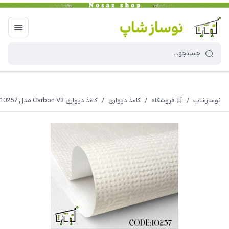
نوسازشاپ
/
🛒 فروشگاه
/
کاغذ دیواری
/
کاغذ دیواری Carbon V3 مدل 10257