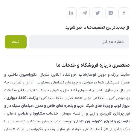
شهرک ناز - بلوار یکم غربی(بلوار نوساز شاپ ) روبروی بازار روز جنب
مجله فروشگاه
قوانین و مقررات
املاک مدنی - نوساز شاپ
لیست محصولات
حریم خصوصی
درباره ما
از جدید‌ترین تخفیف‌ها با‌ خبر شوید
راهنما
تماس با ما
پرسش های متداول
ثبت
مختصری درباره فروشگاه و خدمات ما
سایت بزرگ و نوین
نوسازشاپ
، فروشگاه آنلاین متریال،
دکوراسیون داخلی
و
همراه همیشگی شما در
طراحی
و چیدمان فضاهای مسکونی ، اداری و تجاری . چه
در حال
باز سازی
باشی چه بخوای فقط حال و هوای خونه ، دفترکار یا فروشگاهت
رو عوض کنی ، اینجا می تونی همه چیز را یکجا پیدا کنی :
پارکت ، کاغذ دیواری ،
دیوار کوب و پرده های شیک. درب و پنجره های خاص و مدرن ،مبلمان سبک دار و
نور پردازی
کاربردی و زیبا و از همه مهمتر :
خدمات مشاوره و طراحی داخلی
،
بازسازی و اجرای دکوراسیون داخلی
توسط تیمی خوش سلیقه و متخصص ، با
درک دقیق از هر فضا . ما می خوایم باز سازی وتغییر دکوراسیون برات هیجان