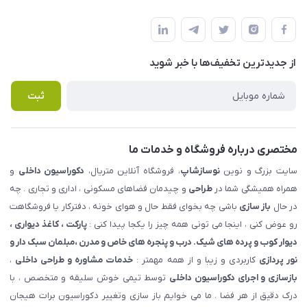
شهرک ناز - بلوار یکم غربی(بلوار نوساز شاپ ) روبروی بازار روز جنب
مجله فروشگاه
قوانین و مقررات
املاک مدنی - نوساز شاپ
لیست محصولات
حریم خصوصی
درباره ما
از جدید‌ترین تخفیف‌ها با‌ خبر شوید
راهنما
تماس با ما
پرسش های متداول
ثبت
مختصری درباره فروشگاه و خدمات ما
سایت بزرگ و نوین
نوسازشاپ
، فروشگاه آنلاین متریال،
دکوراسیون داخلی
و
همراه همیشگی شما در
طراحی
و چیدمان فضاهای مسکونی ، اداری و تجاری . چه
در حال
باز سازی
باشی چه بخوای فقط حال و هوای خونه ، دفترکار یا فروشگاهت
رو عوض کنی ، اینجا می تونی همه چیز را یکجا پیدا کنی :
پارکت ، کاغذ دیواری ،
دیوار کوب و پرده های شیک. درب و پنجره های خاص و مدرن ،مبلمان سبک دار و
نور پردازی
کاربردی و زیبا و از همه مهمتر :
خدمات مشاوره و طراحی داخلی
،
بازسازی و اجرای دکوراسیون داخلی
توسط تیمی خوش سلیقه و متخصص ، با
درک دقیق از هر فضا . ما می خوایم باز سازی وتغییر دکوراسیون برات هیجان