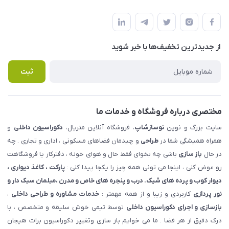
شهرک ناز - بلوار یکم غربی(بلوار نوساز شاپ ) روبروی بازار روز جنب
مجله فروشگاه
قوانین و مقررات
املاک مدنی - نوساز شاپ
لیست محصولات
حریم خصوصی
درباره ما
از جدید‌ترین تخفیف‌ها با‌ خبر شوید
راهنما
تماس با ما
پرسش های متداول
ثبت
مختصری درباره فروشگاه و خدمات ما
سایت بزرگ و نوین
نوسازشاپ
، فروشگاه آنلاین متریال،
دکوراسیون داخلی
و
همراه همیشگی شما در
طراحی
و چیدمان فضاهای مسکونی ، اداری و تجاری . چه
در حال
باز سازی
باشی چه بخوای فقط حال و هوای خونه ، دفترکار یا فروشگاهت
رو عوض کنی ، اینجا می تونی همه چیز را یکجا پیدا کنی :
پارکت ، کاغذ دیواری ،
دیوار کوب و پرده های شیک. درب و پنجره های خاص و مدرن ،مبلمان سبک دار و
نور پردازی
کاربردی و زیبا و از همه مهمتر :
خدمات مشاوره و طراحی داخلی
،
بازسازی و اجرای دکوراسیون داخلی
توسط تیمی خوش سلیقه و متخصص ، با
درک دقیق از هر فضا . ما می خوایم باز سازی وتغییر دکوراسیون برات هیجان