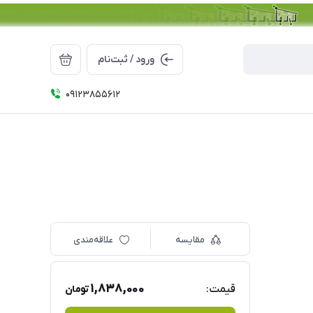
ورود / ثبت‌نام
09123855612
مقایسه
علاقه‌مندی
1,838,000
قیمت:
تومان