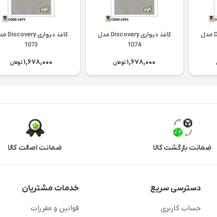
کاغذ دیواری Discovery مدل
کاغذ دیواری Discovery مدل
کاغذ دیواری ery
1073
1074
1,678,000
1,678,000
تومان
تومان
ضمانت بازگشت کالا
ضمانت اصالت کالا
دسترسی سریع
خدمات مشتریان
حساب کاربری
قوانین و مقررات