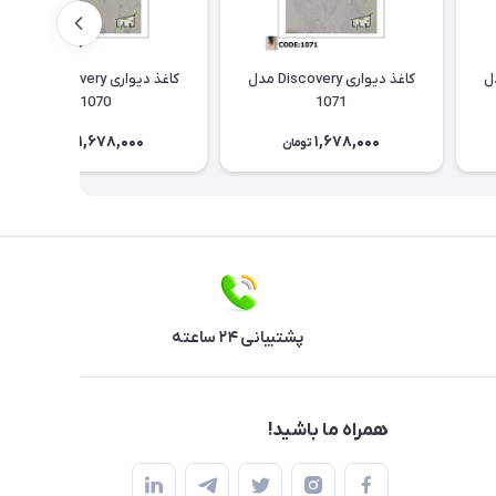
Discov مدل
کاغذ دیواری Discovery مدل
کاغذ دیواری Discovery مدل
1070
1071
1,678,000
1,678,000
تومان
تومان
پشتیبانی ۲۴ ساعته
همراه ما باشید!