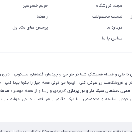
مجله فروشگاه
حریم خصوصی
لیست محصولات
راهنما
درباره ما
پرسش های متداول
تماس با ما
 داخلی
و همراه همیشگی شما در
طراحی
و چیدمان فضاهای مسکونی ، اداری و 
 یا فروشگاهت رو عوض کنی ، اینجا می تونی همه چیز را یکجا پیدا کنی :
پ
مدرن ،مبلمان سبک دار و نور پردازی
کاربردی و زیبا و از همه مهمتر :
خدمات
خوش سلیقه و متخصص ، با درک دقیق از هر فضا . ما می خوایم باز سا
می حقوق مادی و معنوی این سایت متعلق به فروشگاه آنلاین نوسازشاپ میباش