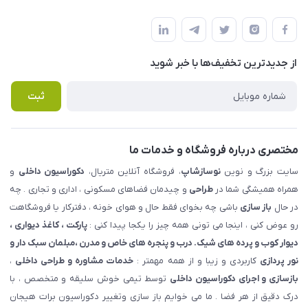
شهرک ناز - بلوار یکم غربی(بلوار نوساز شاپ ) روبروی بازار روز جنب
مجله فروشگاه
قوانین و مقررات
املاک مدنی - نوساز شاپ
لیست محصولات
حریم خصوصی
درباره ما
از جدید‌ترین تخفیف‌ها با‌ خبر شوید
راهنما
تماس با ما
پرسش های متداول
ثبت
مختصری درباره فروشگاه و خدمات ما
سایت بزرگ و نوین
نوسازشاپ
، فروشگاه آنلاین متریال،
دکوراسیون داخلی
و
همراه همیشگی شما در
طراحی
و چیدمان فضاهای مسکونی ، اداری و تجاری . چه
در حال
باز سازی
باشی چه بخوای فقط حال و هوای خونه ، دفترکار یا فروشگاهت
رو عوض کنی ، اینجا می تونی همه چیز را یکجا پیدا کنی :
پارکت ، کاغذ دیواری ،
دیوار کوب و پرده های شیک. درب و پنجره های خاص و مدرن ،مبلمان سبک دار و
نور پردازی
کاربردی و زیبا و از همه مهمتر :
خدمات مشاوره و طراحی داخلی
،
بازسازی و اجرای دکوراسیون داخلی
توسط تیمی خوش سلیقه و متخصص ، با
درک دقیق از هر فضا . ما می خوایم باز سازی وتغییر دکوراسیون برات هیجان