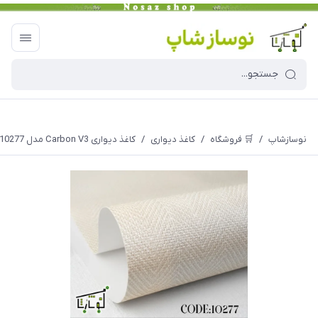
نوسازشاپ
/
🛒 فروشگاه
/
کاغذ دیواری
/
کاغذ دیواری Carbon V3 مدل 10277