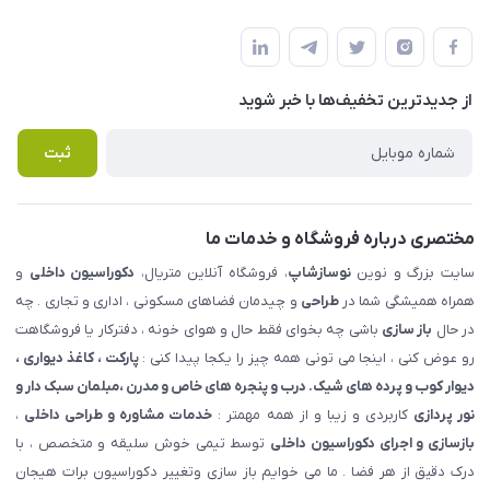
شهرک ناز - بلوار یکم غربی(بلوار نوساز شاپ ) روبروی بازار روز جنب
مجله فروشگاه
قوانین و مقررات
املاک مدنی - نوساز شاپ
لیست محصولات
حریم خصوصی
درباره ما
از جدید‌ترین تخفیف‌ها با‌ خبر شوید
راهنما
تماس با ما
پرسش های متداول
ثبت
مختصری درباره فروشگاه و خدمات ما
سایت بزرگ و نوین
نوسازشاپ
، فروشگاه آنلاین متریال،
دکوراسیون داخلی
و
همراه همیشگی شما در
طراحی
و چیدمان فضاهای مسکونی ، اداری و تجاری . چه
در حال
باز سازی
باشی چه بخوای فقط حال و هوای خونه ، دفترکار یا فروشگاهت
رو عوض کنی ، اینجا می تونی همه چیز را یکجا پیدا کنی :
پارکت ، کاغذ دیواری ،
دیوار کوب و پرده های شیک. درب و پنجره های خاص و مدرن ،مبلمان سبک دار و
نور پردازی
کاربردی و زیبا و از همه مهمتر :
خدمات مشاوره و طراحی داخلی
،
بازسازی و اجرای دکوراسیون داخلی
توسط تیمی خوش سلیقه و متخصص ، با
درک دقیق از هر فضا . ما می خوایم باز سازی وتغییر دکوراسیون برات هیجان