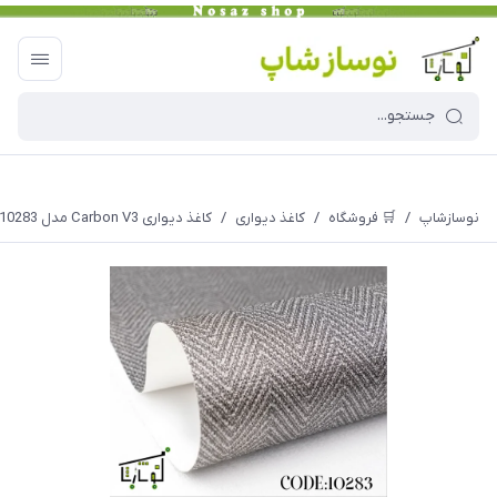
نوسازشاپ
/
🛒 فروشگاه
/
کاغذ دیواری
/
کاغذ دیواری Carbon V3 مدل 10283