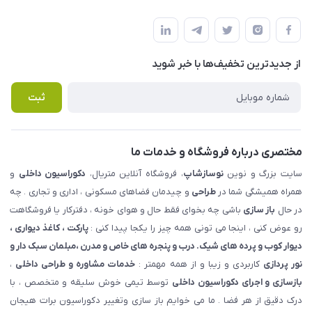
شهرک ناز - بلوار یکم غربی(بلوار نوساز شاپ ) روبروی بازار روز جنب
مجله فروشگاه
قوانین و مقررات
املاک مدنی - نوساز شاپ
لیست محصولات
حریم خصوصی
درباره ما
از جدید‌ترین تخفیف‌ها با‌ خبر شوید
راهنما
تماس با ما
پرسش های متداول
ثبت
مختصری درباره فروشگاه و خدمات ما
سایت بزرگ و نوین
نوسازشاپ
، فروشگاه آنلاین متریال،
دکوراسیون داخلی
و
همراه همیشگی شما در
طراحی
و چیدمان فضاهای مسکونی ، اداری و تجاری . چه
در حال
باز سازی
باشی چه بخوای فقط حال و هوای خونه ، دفترکار یا فروشگاهت
رو عوض کنی ، اینجا می تونی همه چیز را یکجا پیدا کنی :
پارکت ، کاغذ دیواری ،
دیوار کوب و پرده های شیک. درب و پنجره های خاص و مدرن ،مبلمان سبک دار و
نور پردازی
کاربردی و زیبا و از همه مهمتر :
خدمات مشاوره و طراحی داخلی
،
بازسازی و اجرای دکوراسیون داخلی
توسط تیمی خوش سلیقه و متخصص ، با
درک دقیق از هر فضا . ما می خوایم باز سازی وتغییر دکوراسیون برات هیجان