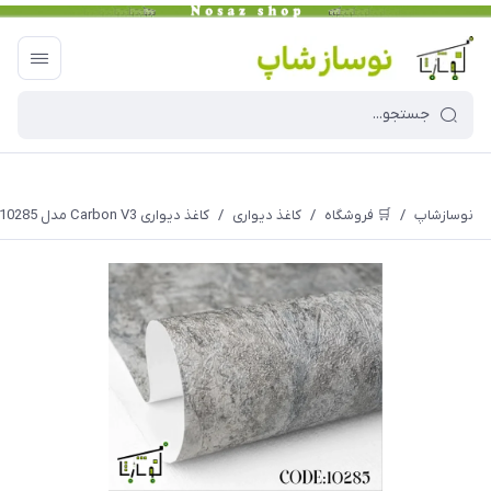
نوسازشاپ
/
🛒 فروشگاه
/
کاغذ دیواری
/
کاغذ دیواری Carbon V3 مدل 10285