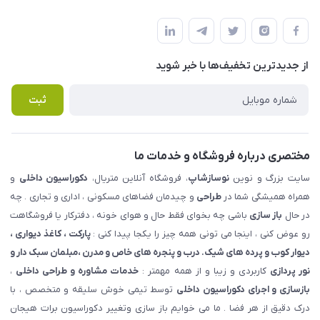
شهرک ناز - بلوار یکم غربی(بلوار نوساز شاپ ) روبروی بازار روز جنب
مجله فروشگاه
قوانین و مقررات
املاک مدنی - نوساز شاپ
لیست محصولات
حریم خصوصی
درباره ما
از جدید‌ترین تخفیف‌ها با‌ خبر شوید
راهنما
تماس با ما
پرسش های متداول
ثبت
مختصری درباره فروشگاه و خدمات ما
سایت بزرگ و نوین
نوسازشاپ
، فروشگاه آنلاین متریال،
دکوراسیون داخلی
و
همراه همیشگی شما در
طراحی
و چیدمان فضاهای مسکونی ، اداری و تجاری . چه
در حال
باز سازی
باشی چه بخوای فقط حال و هوای خونه ، دفترکار یا فروشگاهت
رو عوض کنی ، اینجا می تونی همه چیز را یکجا پیدا کنی :
پارکت ، کاغذ دیواری ،
دیوار کوب و پرده های شیک. درب و پنجره های خاص و مدرن ،مبلمان سبک دار و
نور پردازی
کاربردی و زیبا و از همه مهمتر :
خدمات مشاوره و طراحی داخلی
،
بازسازی و اجرای دکوراسیون داخلی
توسط تیمی خوش سلیقه و متخصص ، با
درک دقیق از هر فضا . ما می خوایم باز سازی وتغییر دکوراسیون برات هیجان