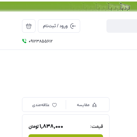
ورود / ثبت‌نام
09123855612
مقایسه
علاقه‌مندی
1,838,000
قیمت:
تومان