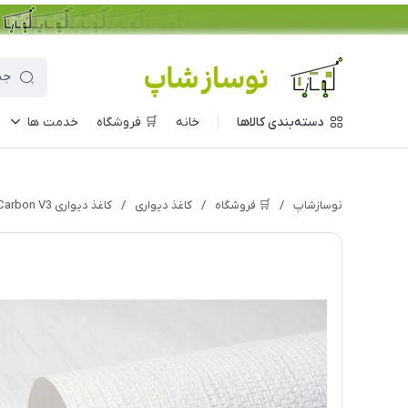
دسته‌بندی کالاها
خانه
🛒 فروشگاه
خدمت ها
نوسازشاپ
/
🛒 فروشگاه
/
کاغذ دیواری
/
کاغذ دیواری Carbon V3 مدل 10297