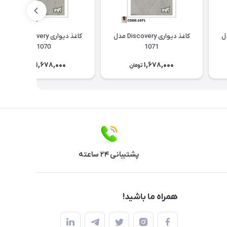
Discov مدل
کاغذ دیواری Discovery مدل
کاغذ دیواری Discovery مدل
1070
1071
1,678,000
1,678,000
تومان
تومان
پشتیبانی ۲۴ ساعته
همراه ما باشید!