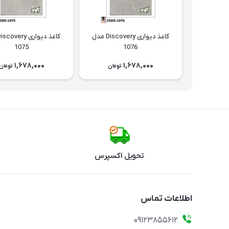
کاغذ دیواری Discovery مدل
1075
1076
1,678,000
1,678,000
تومان
تومان
تحویل اکسپرس
اطلاعات تماس
09123855612