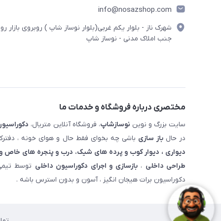
info@nosazshop.com
شهرک ناز - بلوار یکم غربی(بلوار نوساز شاپ ) روبروی بازار روز
جنب املاک مدنی - نوساز شاپ
مختصری درباره فروشگاه و خدمات ما
سایت بزرگ و نوین
نوسازشاپ
، فروشگاه آنلاین متریال،
دکوراسیون
در حال
باز سازی
باشی چه بخوای فقط حال و هوای خونه ، دفترکار
دیواری ، دیوار کوب و پرده های شیک. درب و پنجره های خاص و 
طراحی داخلی
،
بازسازی و اجرای دکوراسیون داخلی
توسط تیمی 
دکوراسیون برات هیجان انگیز ، آسون و بدون استرس باشه .
تما