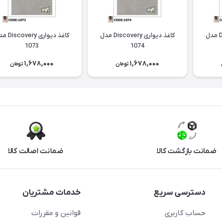
کاغذ دیواری Discovery مدل
کاغذ دیواری Discovery مدل
کاغذ دیواری ery
1073
1074
1,678,000
1,678,000
تومان
تومان
ضمانت بازگشت کالا
ضمانت اصالت کالا
دسترسی سریع
خدمات مشتریان
حساب کاربری
قوانین و مقررات