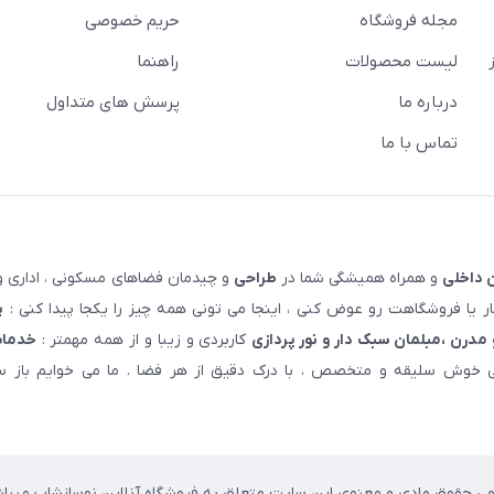
مجله فروشگاه
حریم خصوصی
لیست محصولات
راهنما
درباره ما
پرسش های متداول
تماس با ما
 داخلی
و همراه همیشگی شما در
طراحی
و چیدمان فضاهای مسکونی ، اداری و 
 یا فروشگاهت رو عوض کنی ، اینجا می تونی همه چیز را یکجا پیدا کنی :
پ
مدرن ،مبلمان سبک دار و نور پردازی
کاربردی و زیبا و از همه مهمتر :
خدمات
خوش سلیقه و متخصص ، با درک دقیق از هر فضا . ما می خوایم باز سا
می حقوق مادی و معنوی این سایت متعلق به فروشگاه آنلاین نوسازشاپ میباش