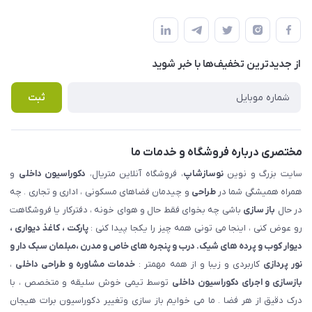
شهرک ناز - بلوار یکم غربی(بلوار نوساز شاپ ) روبروی بازار روز جنب
مجله فروشگاه
قوانین و مقررات
املاک مدنی - نوساز شاپ
لیست محصولات
حریم خصوصی
درباره ما
از جدید‌ترین تخفیف‌ها با‌ خبر شوید
راهنما
تماس با ما
پرسش های متداول
ثبت
مختصری درباره فروشگاه و خدمات ما
سایت بزرگ و نوین
نوسازشاپ
، فروشگاه آنلاین متریال،
دکوراسیون داخلی
و
همراه همیشگی شما در
طراحی
و چیدمان فضاهای مسکونی ، اداری و تجاری . چه
در حال
باز سازی
باشی چه بخوای فقط حال و هوای خونه ، دفترکار یا فروشگاهت
رو عوض کنی ، اینجا می تونی همه چیز را یکجا پیدا کنی :
پارکت ، کاغذ دیواری ،
دیوار کوب و پرده های شیک. درب و پنجره های خاص و مدرن ،مبلمان سبک دار و
نور پردازی
کاربردی و زیبا و از همه مهمتر :
خدمات مشاوره و طراحی داخلی
،
بازسازی و اجرای دکوراسیون داخلی
توسط تیمی خوش سلیقه و متخصص ، با
درک دقیق از هر فضا . ما می خوایم باز سازی وتغییر دکوراسیون برات هیجان