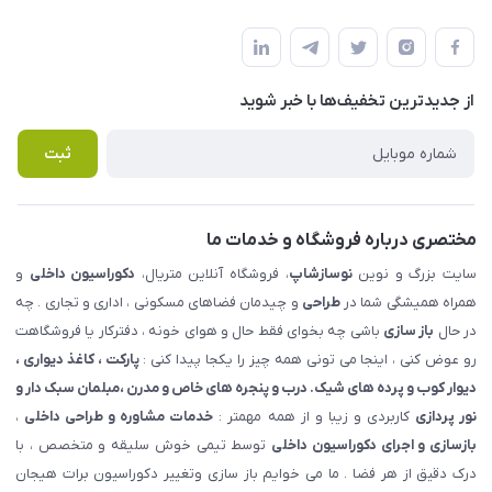
شهرک ناز - بلوار یکم غربی(بلوار نوساز شاپ ) روبروی بازار روز جنب
مجله فروشگاه
قوانین و مقررات
املاک مدنی - نوساز شاپ
لیست محصولات
حریم خصوصی
درباره ما
از جدید‌ترین تخفیف‌ها با‌ خبر شوید
راهنما
تماس با ما
پرسش های متداول
ثبت
مختصری درباره فروشگاه و خدمات ما
سایت بزرگ و نوین
نوسازشاپ
، فروشگاه آنلاین متریال،
دکوراسیون داخلی
و
همراه همیشگی شما در
طراحی
و چیدمان فضاهای مسکونی ، اداری و تجاری . چه
در حال
باز سازی
باشی چه بخوای فقط حال و هوای خونه ، دفترکار یا فروشگاهت
رو عوض کنی ، اینجا می تونی همه چیز را یکجا پیدا کنی :
پارکت ، کاغذ دیواری ،
دیوار کوب و پرده های شیک. درب و پنجره های خاص و مدرن ،مبلمان سبک دار و
نور پردازی
کاربردی و زیبا و از همه مهمتر :
خدمات مشاوره و طراحی داخلی
،
بازسازی و اجرای دکوراسیون داخلی
توسط تیمی خوش سلیقه و متخصص ، با
درک دقیق از هر فضا . ما می خوایم باز سازی وتغییر دکوراسیون برات هیجان