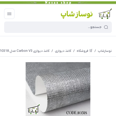
نوسازشاپ
/
🛒 فروشگاه
/
کاغذ دیواری
/
کاغذ دیواری Carbon V3 مدل 10318