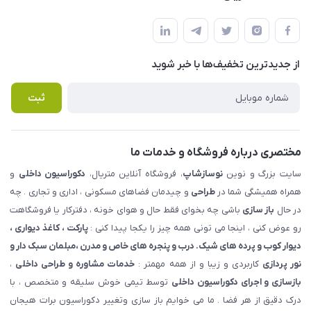
شهرک ناز - بلوار یکم غربی(بلوار نوساز شاپ ) روبروی بازار روز جنب
مجله فروشگاه
قوانین و مقررات
املاک مدنی - نوساز شاپ
لیست محصولات
حریم خصوصی
درباره ما
از جدید‌ترین تخفیف‌ها با‌ خبر شوید
راهنما
تماس با ما
پرسش های متداول
ثبت
مختصری درباره فروشگاه و خدمات ما
سایت بزرگ و نوین
نوسازشاپ
، فروشگاه آنلاین متریال،
دکوراسیون داخلی
و
همراه همیشگی شما در
طراحی
و چیدمان فضاهای مسکونی ، اداری و تجاری . چه
در حال
باز سازی
باشی چه بخوای فقط حال و هوای خونه ، دفترکار یا فروشگاهت
رو عوض کنی ، اینجا می تونی همه چیز را یکجا پیدا کنی :
پارکت ، کاغذ دیواری ،
دیوار کوب و پرده های شیک. درب و پنجره های خاص و مدرن ،مبلمان سبک دار و
نور پردازی
کاربردی و زیبا و از همه مهمتر :
خدمات مشاوره و طراحی داخلی
،
بازسازی و اجرای دکوراسیون داخلی
توسط تیمی خوش سلیقه و متخصص ، با
درک دقیق از هر فضا . ما می خوایم باز سازی وتغییر دکوراسیون برات هیجان