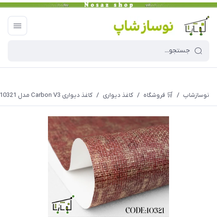
نوسازشاپ
/
🛒 فروشگاه
/
کاغذ دیواری
/
کاغذ دیواری Carbon V3 مدل 10321