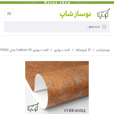
نوسازشاپ
/
🛒 فروشگاه
/
کاغذ دیواری
/
کاغذ دیواری Carbon V3 مدل 10322