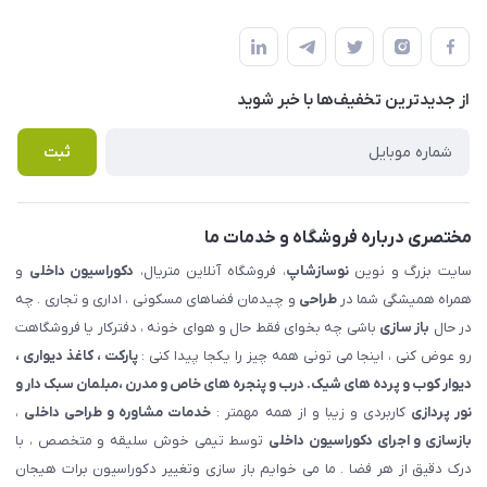
شهرک ناز - بلوار یکم غربی(بلوار نوساز شاپ ) روبروی بازار روز جنب
مجله فروشگاه
قوانین و مقررات
املاک مدنی - نوساز شاپ
لیست محصولات
حریم خصوصی
درباره ما
از جدید‌ترین تخفیف‌ها با‌ خبر شوید
راهنما
تماس با ما
پرسش های متداول
ثبت
مختصری درباره فروشگاه و خدمات ما
سایت بزرگ و نوین
نوسازشاپ
، فروشگاه آنلاین متریال،
دکوراسیون داخلی
و
همراه همیشگی شما در
طراحی
و چیدمان فضاهای مسکونی ، اداری و تجاری . چه
در حال
باز سازی
باشی چه بخوای فقط حال و هوای خونه ، دفترکار یا فروشگاهت
رو عوض کنی ، اینجا می تونی همه چیز را یکجا پیدا کنی :
پارکت ، کاغذ دیواری ،
دیوار کوب و پرده های شیک. درب و پنجره های خاص و مدرن ،مبلمان سبک دار و
نور پردازی
کاربردی و زیبا و از همه مهمتر :
خدمات مشاوره و طراحی داخلی
،
بازسازی و اجرای دکوراسیون داخلی
توسط تیمی خوش سلیقه و متخصص ، با
درک دقیق از هر فضا . ما می خوایم باز سازی وتغییر دکوراسیون برات هیجان