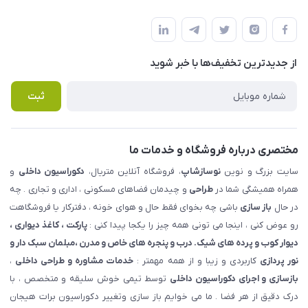
شهرک ناز - بلوار یکم غربی(بلوار نوساز شاپ ) روبروی بازار روز جنب
مجله فروشگاه
قوانین و مقررات
املاک مدنی - نوساز شاپ
لیست محصولات
حریم خصوصی
درباره ما
از جدید‌ترین تخفیف‌ها با‌ خبر شوید
راهنما
تماس با ما
پرسش های متداول
ثبت
مختصری درباره فروشگاه و خدمات ما
سایت بزرگ و نوین
نوسازشاپ
، فروشگاه آنلاین متریال،
دکوراسیون داخلی
و
همراه همیشگی شما در
طراحی
و چیدمان فضاهای مسکونی ، اداری و تجاری . چه
در حال
باز سازی
باشی چه بخوای فقط حال و هوای خونه ، دفترکار یا فروشگاهت
رو عوض کنی ، اینجا می تونی همه چیز را یکجا پیدا کنی :
پارکت ، کاغذ دیواری ،
دیوار کوب و پرده های شیک. درب و پنجره های خاص و مدرن ،مبلمان سبک دار و
نور پردازی
کاربردی و زیبا و از همه مهمتر :
خدمات مشاوره و طراحی داخلی
،
بازسازی و اجرای دکوراسیون داخلی
توسط تیمی خوش سلیقه و متخصص ، با
درک دقیق از هر فضا . ما می خوایم باز سازی وتغییر دکوراسیون برات هیجان