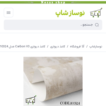
نوسازشاپ
/
🛒 فروشگاه
/
کاغذ دیواری
/
کاغذ دیواری Carbon V3 مدل 10324