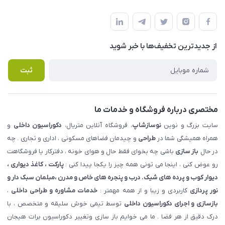
شهرک ناز - بلوار یکم غربی(بلوار نوساز شاپ ) روبروی بازار روز جنب
مجله فروشگاه
قوانین و مقررات
املاک مدنی - نوساز شاپ
لیست محصولات
حریم خصوصی
درباره ما
از جدید‌ترین تخفیف‌ها با‌ خبر شوید
راهنما
تماس با ما
پرسش های متداول
ثبت
مختصری درباره فروشگاه و خدمات ما
سایت بزرگ و نوین
نوسازشاپ
، فروشگاه آنلاین متریال،
دکوراسیون داخلی
و
همراه همیشگی شما در
طراحی
و چیدمان فضاهای مسکونی ، اداری و تجاری . چه
در حال
باز سازی
باشی چه بخوای فقط حال و هوای خونه ، دفترکار یا فروشگاهت
رو عوض کنی ، اینجا می تونی همه چیز را یکجا پیدا کنی :
پارکت ، کاغذ دیواری ،
دیوار کوب و پرده های شیک. درب و پنجره های خاص و مدرن ،مبلمان سبک دار و
نور پردازی
کاربردی و زیبا و از همه مهمتر :
خدمات مشاوره و طراحی داخلی
،
بازسازی و اجرای دکوراسیون داخلی
توسط تیمی خوش سلیقه و متخصص ، با
درک دقیق از هر فضا . ما می خوایم باز سازی وتغییر دکوراسیون برات هیجان