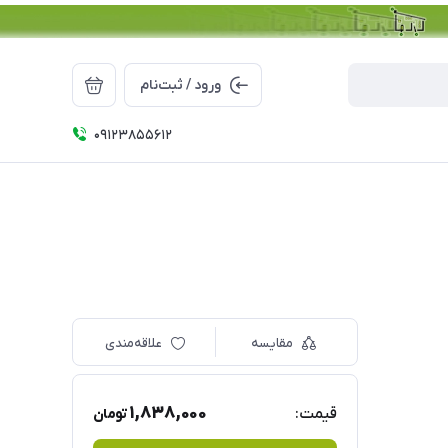
ورود / ثبت‌نام
09123855612
مقایسه
علاقه‌مندی
1,838,000
قیمت:
تومان