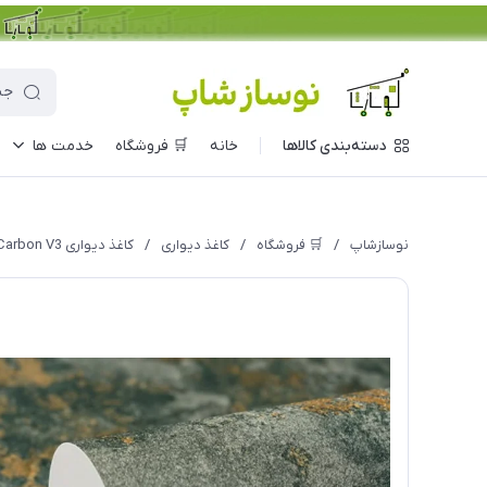
دسته‌بندی کالاها
خانه
🛒 فروشگاه
خدمت ها
نوسازشاپ
/
🛒 فروشگاه
/
کاغذ دیواری
/
کاغذ دیواری Carbon V3 مدل 10329