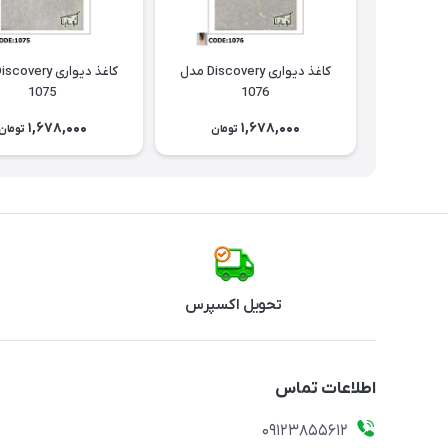
کاغذ دیواری Discovery مدل
1075
1076
1,678,000
1,678,000
تومان
تومان
تحویل اکسپرس
اطلاعات تماس
09123855612