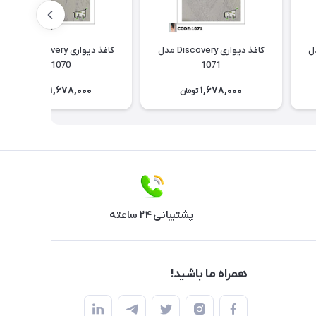
Discov مدل
کاغذ دیواری Discovery مدل
کاغذ دیواری Discovery مدل
1070
1071
1,678,000
1,678,000
تومان
تومان
پشتیبانی ۲۴ ساعته
همراه ما باشید!