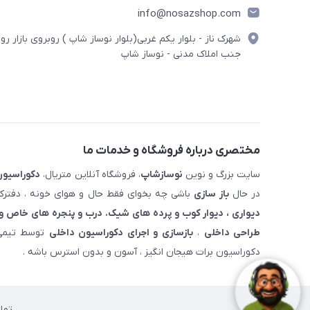
info@nosazshop.com
شهرک ناز - بلوار یکم غربی(بلوار نوساز شاپ ) روبروی بازار روز
جنب املاک مدنی - نوساز شاپ
مختصری درباره فروشگاه و خدمات ما
سایت بزرگ و نوین
نوسازشاپ
، فروشگاه آنلاین متریال،
دکوراسیون
در حال
باز سازی
باشی چه بخوای فقط حال و هوای خونه ، دفترکار
دیواری ، دیوار کوب و پرده های شیک. درب و پنجره های خاص و 
طراحی داخلی
،
بازسازی و اجرای دکوراسیون داخلی
توسط تیمی 
دکوراسیون برات هیجان انگیز ، آسون و بدون استرس باشه .
تما