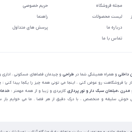
مجله فروشگاه
حریم خصوصی
لیست محصولات
راهنما
درباره ما
پرسش های متداول
تماس با ما
 داخلی
و همراه همیشگی شما در
طراحی
و چیدمان فضاهای مسکونی ، اداری و 
 یا فروشگاهت رو عوض کنی ، اینجا می تونی همه چیز را یکجا پیدا کنی :
پ
مدرن ،مبلمان سبک دار و نور پردازی
کاربردی و زیبا و از همه مهمتر :
خدمات
خوش سلیقه و متخصص ، با درک دقیق از هر فضا . ما می خوایم باز سا
می حقوق مادی و معنوی این سایت متعلق به فروشگاه آنلاین نوسازشاپ میباش