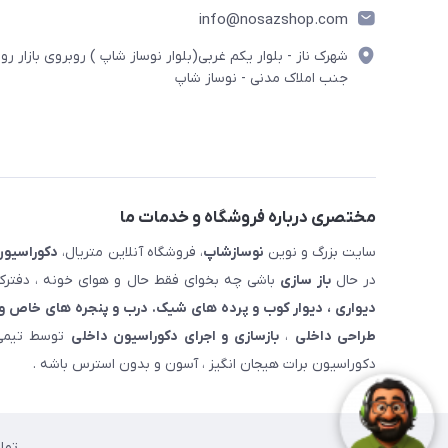
info@nosazshop.com
شهرک ناز - بلوار یکم غربی(بلوار نوساز شاپ ) روبروی بازار روز
جنب املاک مدنی - نوساز شاپ
مختصری درباره فروشگاه و خدمات ما
سایت بزرگ و نوین
نوسازشاپ
، فروشگاه آنلاین متریال،
دکوراسیون
در حال
باز سازی
باشی چه بخوای فقط حال و هوای خونه ، دفترکار
دیواری ، دیوار کوب و پرده های شیک. درب و پنجره های خاص و 
طراحی داخلی
،
بازسازی و اجرای دکوراسیون داخلی
توسط تیمی 
دکوراسیون برات هیجان انگیز ، آسون و بدون استرس باشه .
تما