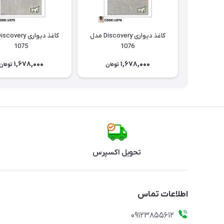
کاغذ دیواری Discovery مدل
1075
1076
1,678,000
1,678,000
تومان
تومان
تحویل اکسپرس
اطلاعات تماس
09123855612