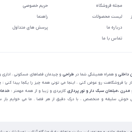
مجله فروشگاه
حریم خصوصی
لیست محصولات
راهنما
درباره ما
پرسش های متداول
تماس با ما
 داخلی
و همراه همیشگی شما در
طراحی
و چیدمان فضاهای مسکونی ، اداری و 
 یا فروشگاهت رو عوض کنی ، اینجا می تونی همه چیز را یکجا پیدا کنی :
پ
مدرن ،مبلمان سبک دار و نور پردازی
کاربردی و زیبا و از همه مهمتر :
خدمات
خوش سلیقه و متخصص ، با درک دقیق از هر فضا . ما می خوایم باز سا
می حقوق مادی و معنوی این سایت متعلق به فروشگاه آنلاین نوسازشاپ میباش