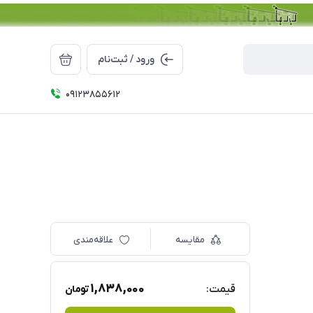
ورود / ثبت‌نام
09123855612
مقایسه
علاقه‌مندی
1,838,000
قیمت:
تومان