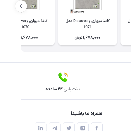
Discov مدل
کاغذ دیواری Discovery مدل
کاغذ دیواری Discovery مدل
1070
1071
1,678,000
1,678,000
تومان
تومان
پشتیبانی ۲۴ ساعته
همراه ما باشید!