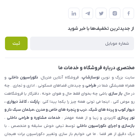
شهرک ناز - بلوار یکم غربی(بلوار نوساز شاپ ) روبروی بازار روز جنب
مجله فروشگاه
قوانین و مقررات
املاک مدنی - نوساز شاپ
لیست محصولات
حریم خصوصی
درباره ما
از جدید‌ترین تخفیف‌ها با‌ خبر شوید
راهنما
تماس با ما
پرسش های متداول
ثبت
مختصری درباره فروشگاه و خدمات ما
سایت بزرگ و نوین
نوسازشاپ
، فروشگاه آنلاین متریال،
دکوراسیون داخلی
و
همراه همیشگی شما در
طراحی
و چیدمان فضاهای مسکونی ، اداری و تجاری . چه
در حال
باز سازی
باشی چه بخوای فقط حال و هوای خونه ، دفترکار یا فروشگاهت
رو عوض کنی ، اینجا می تونی همه چیز را یکجا پیدا کنی :
پارکت ، کاغذ دیواری ،
دیوار کوب و پرده های شیک. درب و پنجره های خاص و مدرن ،مبلمان سبک دار و
نور پردازی
کاربردی و زیبا و از همه مهمتر :
خدمات مشاوره و طراحی داخلی
،
بازسازی و اجرای دکوراسیون داخلی
توسط تیمی خوش سلیقه و متخصص ، با
درک دقیق از هر فضا . ما می خوایم باز سازی وتغییر دکوراسیون برات هیجان