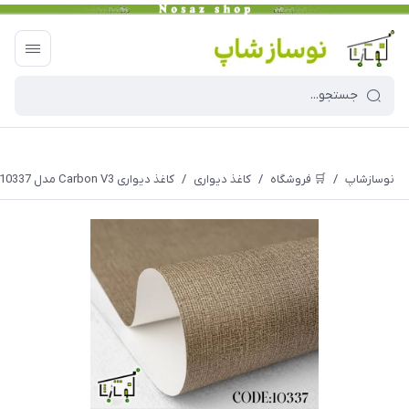
نوسازشاپ
/
🛒 فروشگاه
/
کاغذ دیواری
/
کاغذ دیواری Carbon V3 مدل 10337