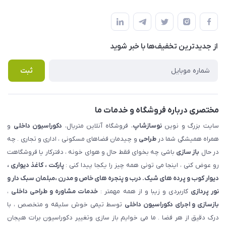
شهرک ناز - بلوار یکم غربی(بلوار نوساز شاپ ) روبروی بازار روز جنب
مجله فروشگاه
قوانین و مقررات
املاک مدنی - نوساز شاپ
لیست محصولات
حریم خصوصی
درباره ما
از جدید‌ترین تخفیف‌ها با‌ خبر شوید
راهنما
تماس با ما
پرسش های متداول
ثبت
مختصری درباره فروشگاه و خدمات ما
سایت بزرگ و نوین
نوسازشاپ
، فروشگاه آنلاین متریال،
دکوراسیون داخلی
و
همراه همیشگی شما در
طراحی
و چیدمان فضاهای مسکونی ، اداری و تجاری . چه
در حال
باز سازی
باشی چه بخوای فقط حال و هوای خونه ، دفترکار یا فروشگاهت
رو عوض کنی ، اینجا می تونی همه چیز را یکجا پیدا کنی :
پارکت ، کاغذ دیواری ،
دیوار کوب و پرده های شیک. درب و پنجره های خاص و مدرن ،مبلمان سبک دار و
نور پردازی
کاربردی و زیبا و از همه مهمتر :
خدمات مشاوره و طراحی داخلی
،
بازسازی و اجرای دکوراسیون داخلی
توسط تیمی خوش سلیقه و متخصص ، با
درک دقیق از هر فضا . ما می خوایم باز سازی وتغییر دکوراسیون برات هیجان