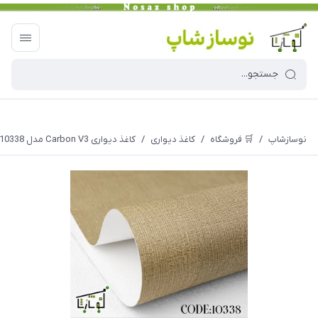
نوسازشاپ
/
🛒 فروشگاه
/
کاغذ دیواری
/
کاغذ دیواری Carbon V3 مدل 10338