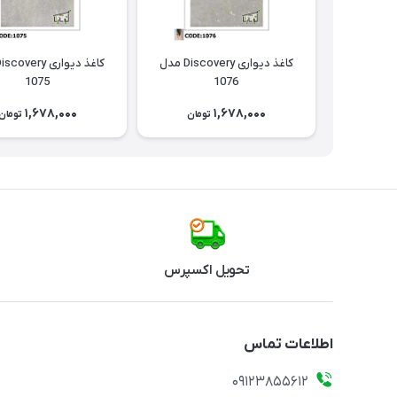
کاغذ دیواری Discovery مدل
1075
1076
1,678,000
1,678,000
تومان
تومان
تحویل اکسپرس
اطلاعات تماس
09123855612