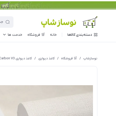
دسته‌بندی کالاها
خانه
🛒 فروشگاه
خدمت ها
نوسازشاپ
/
🛒 فروشگاه
/
کاغذ دیواری
/
کاغذ دیواری Carbon V3 مدل 10341