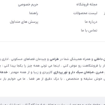
مجله فروشگاه
حریم خصوصی
لیست محصولات
راهنما
درباره ما
پرسش های متداول
تماس با ما
 داخلی
و همراه همیشگی شما در
طراحی
و چیدمان فضاهای مسکونی ، اداری و 
 یا فروشگاهت رو عوض کنی ، اینجا می تونی همه چیز را یکجا پیدا کنی :
پ
مدرن ،مبلمان سبک دار و نور پردازی
کاربردی و زیبا و از همه مهمتر :
خدمات
خوش سلیقه و متخصص ، با درک دقیق از هر فضا . ما می خوایم باز سا
می حقوق مادی و معنوی این سایت متعلق به فروشگاه آنلاین نوسازشاپ میباش