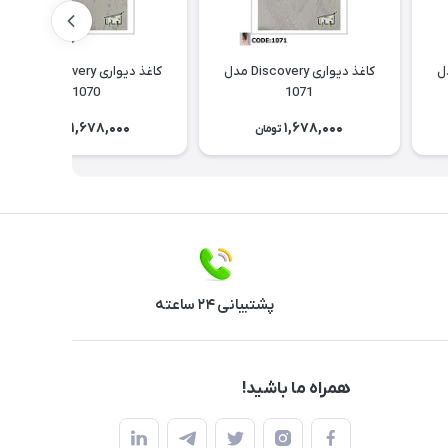
Discov مدل
کاغذ دیواری Discovery مدل
کاغذ دیواری Discovery مدل
1070
1071
1,678,000
1,678,000
تومان
تومان
پشتیبانی ۲۴ ساعته
همراه ما باشید!