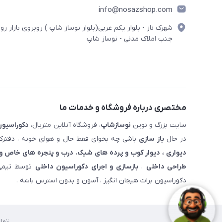
info@nosazshop.com
شهرک ناز - بلوار یکم غربی(بلوار نوساز شاپ ) روبروی بازار روز
جنب املاک مدنی - نوساز شاپ
مختصری درباره فروشگاه و خدمات ما
سایت بزرگ و نوین
نوسازشاپ
، فروشگاه آنلاین متریال،
دکوراسیون
در حال
باز سازی
باشی چه بخوای فقط حال و هوای خونه ، دفترکار
دیواری ، دیوار کوب و پرده های شیک. درب و پنجره های خاص و 
طراحی داخلی
،
بازسازی و اجرای دکوراسیون داخلی
توسط تیمی 
دکوراسیون برات هیجان انگیز ، آسون و بدون استرس باشه .
تما