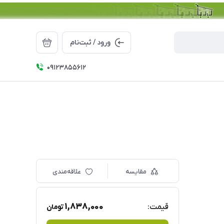
ورود / ثبت‌نام
09123855612
مقایسه
علاقه‌مندی
1,838,000
قیمت:
تومان