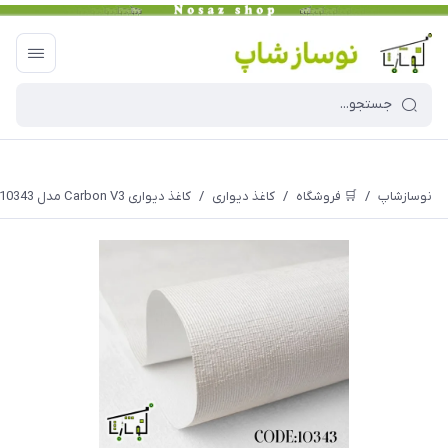
نوسازشاپ
/
🛒 فروشگاه
/
کاغذ دیواری
/
کاغذ دیواری Carbon V3 مدل 10343