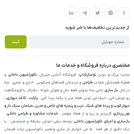
شهرک ناز - بلوار یکم غربی(بلوار نوساز شاپ ) روبروی بازار روز جنب
مجله فروشگاه
قوانین و مقررات
املاک مدنی - نوساز شاپ
لیست محصولات
حریم خصوصی
درباره ما
از جدید‌ترین تخفیف‌ها با‌ خبر شوید
راهنما
تماس با ما
پرسش های متداول
ثبت
مختصری درباره فروشگاه و خدمات ما
سایت بزرگ و نوین
نوسازشاپ
، فروشگاه آنلاین متریال،
دکوراسیون داخلی
و
همراه همیشگی شما در
طراحی
و چیدمان فضاهای مسکونی ، اداری و تجاری . چه
در حال
باز سازی
باشی چه بخوای فقط حال و هوای خونه ، دفترکار یا فروشگاهت
رو عوض کنی ، اینجا می تونی همه چیز را یکجا پیدا کنی :
پارکت ، کاغذ دیواری ،
دیوار کوب و پرده های شیک. درب و پنجره های خاص و مدرن ،مبلمان سبک دار و
نور پردازی
کاربردی و زیبا و از همه مهمتر :
خدمات مشاوره و طراحی داخلی
،
بازسازی و اجرای دکوراسیون داخلی
توسط تیمی خوش سلیقه و متخصص ، با
درک دقیق از هر فضا . ما می خوایم باز سازی وتغییر دکوراسیون برات هیجان