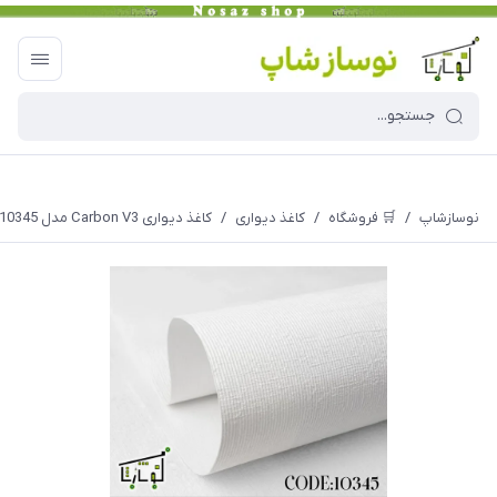
نوسازشاپ
/
🛒 فروشگاه
/
کاغذ دیواری
/
کاغذ دیواری Carbon V3 مدل 10345