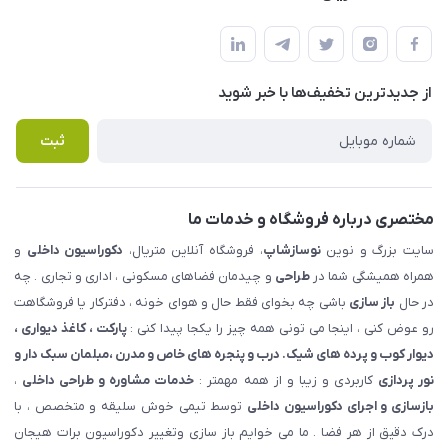
شهرک ناز - بلوار یکم غربی(بلوار نوساز شاپ ) روبروی بازار روز جنب
مجله فروشگاه
قوانین و مقررات
املاک مدنی - نوساز شاپ
لیست محصولات
حریم خصوصی
درباره ما
از جدید‌ترین تخفیف‌ها با‌ خبر شوید
راهنما
تماس با ما
پرسش های متداول
ثبت
مختصری درباره فروشگاه و خدمات ما
سایت بزرگ و نوین
نوسازشاپ
، فروشگاه آنلاین متریال،
دکوراسیون داخلی
و
همراه همیشگی شما در
طراحی
و چیدمان فضاهای مسکونی ، اداری و تجاری . چه
در حال
باز سازی
باشی چه بخوای فقط حال و هوای خونه ، دفترکار یا فروشگاهت
رو عوض کنی ، اینجا می تونی همه چیز را یکجا پیدا کنی :
پارکت ، کاغذ دیواری ،
دیوار کوب و پرده های شیک. درب و پنجره های خاص و مدرن ،مبلمان سبک دار و
نور پردازی
کاربردی و زیبا و از همه مهمتر :
خدمات مشاوره و طراحی داخلی
،
بازسازی و اجرای دکوراسیون داخلی
توسط تیمی خوش سلیقه و متخصص ، با
درک دقیق از هر فضا . ما می خوایم باز سازی وتغییر دکوراسیون برات هیجان