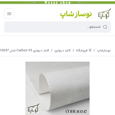
نوسازشاپ
/
🛒 فروشگاه
/
کاغذ دیواری
/
کاغذ دیواری Carbon V3 مدل 10347