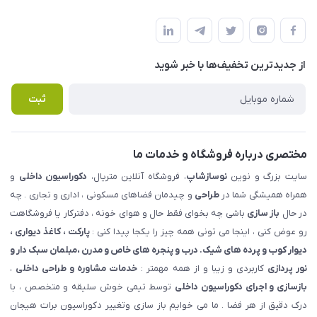
شهرک ناز - بلوار یکم غربی(بلوار نوساز شاپ ) روبروی بازار روز جنب
مجله فروشگاه
قوانین و مقررات
املاک مدنی - نوساز شاپ
لیست محصولات
حریم خصوصی
درباره ما
از جدید‌ترین تخفیف‌ها با‌ خبر شوید
راهنما
تماس با ما
پرسش های متداول
ثبت
مختصری درباره فروشگاه و خدمات ما
سایت بزرگ و نوین
نوسازشاپ
، فروشگاه آنلاین متریال،
دکوراسیون داخلی
و
همراه همیشگی شما در
طراحی
و چیدمان فضاهای مسکونی ، اداری و تجاری . چه
در حال
باز سازی
باشی چه بخوای فقط حال و هوای خونه ، دفترکار یا فروشگاهت
رو عوض کنی ، اینجا می تونی همه چیز را یکجا پیدا کنی :
پارکت ، کاغذ دیواری ،
دیوار کوب و پرده های شیک. درب و پنجره های خاص و مدرن ،مبلمان سبک دار و
نور پردازی
کاربردی و زیبا و از همه مهمتر :
خدمات مشاوره و طراحی داخلی
،
بازسازی و اجرای دکوراسیون داخلی
توسط تیمی خوش سلیقه و متخصص ، با
درک دقیق از هر فضا . ما می خوایم باز سازی وتغییر دکوراسیون برات هیجان