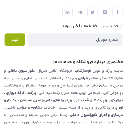
شهرک ناز - بلوار یکم غربی(بلوار نوساز شاپ ) روبروی بازار روز جنب
مجله فروشگاه
قوانین و مقررات
املاک مدنی - نوساز شاپ
لیست محصولات
حریم خصوصی
درباره ما
از جدید‌ترین تخفیف‌ها با‌ خبر شوید
راهنما
تماس با ما
پرسش های متداول
ثبت
مختصری درباره فروشگاه و خدمات ما
سایت بزرگ و نوین
نوسازشاپ
، فروشگاه آنلاین متریال،
دکوراسیون داخلی
و
همراه همیشگی شما در
طراحی
و چیدمان فضاهای مسکونی ، اداری و تجاری . چه
در حال
باز سازی
باشی چه بخوای فقط حال و هوای خونه ، دفترکار یا فروشگاهت
رو عوض کنی ، اینجا می تونی همه چیز را یکجا پیدا کنی :
پارکت ، کاغذ دیواری ،
دیوار کوب و پرده های شیک. درب و پنجره های خاص و مدرن ،مبلمان سبک دار و
نور پردازی
کاربردی و زیبا و از همه مهمتر :
خدمات مشاوره و طراحی داخلی
،
بازسازی و اجرای دکوراسیون داخلی
توسط تیمی خوش سلیقه و متخصص ، با
درک دقیق از هر فضا . ما می خوایم باز سازی وتغییر دکوراسیون برات هیجان