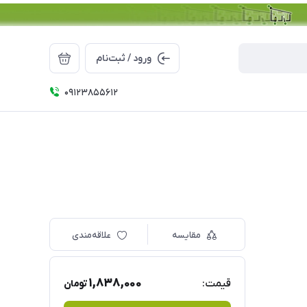
ورود / ثبت‌نام
09123855612
مقایسه
علاقه‌مندی
1,838,000
قیمت:
تومان