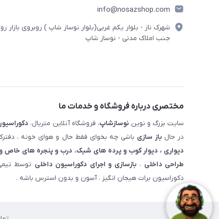
info@nosazshop.com
شهرک ناز - بلوار یکم غربی(بلوار نوساز شاپ ) روبروی بازار روز
جنب املاک مدنی - نوساز شاپ
مختصری درباره فروشگاه و خدمات ما
سایت بزرگ و نوین
نوسازشاپ
، فروشگاه آنلاین متریال،
دکوراسیون
در حال
باز سازی
باشی چه بخوای فقط حال و هوای خونه ، دفترکار
دیواری ، دیوار کوب و پرده های شیک. درب و پنجره های خاص و 
طراحی داخلی
،
بازسازی و اجرای دکوراسیون داخلی
توسط تیمی 
دکوراسیون برات هیجان انگیز ، آسون و بدون استرس باشه .
تما