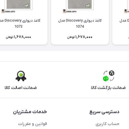
کاغذ دیواری Discovery مدل
کاغذ دیواری Discovery مدل
کاغذ دیواری ery
1073
1074
1,678,000
1,678,000
تومان
تومان
ضمانت بازگشت کالا
ضمانت اصالت کالا
دسترسی سریع
خدمات مشتریان
حساب کاربری
قوانین و مقررات