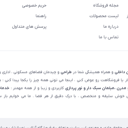
مجله فروشگاه
حریم خصوصی
لیست محصولات
راهنما
درباره ما
پرسش های متداول
تماس با ما
 داخلی
و همراه همیشگی شما در
طراحی
و چیدمان فضاهای مسکونی ، اداری و 
 یا فروشگاهت رو عوض کنی ، اینجا می تونی همه چیز را یکجا پیدا کنی :
پ
مدرن ،مبلمان سبک دار و نور پردازی
کاربردی و زیبا و از همه مهمتر :
خدمات
خوش سلیقه و متخصص ، با درک دقیق از هر فضا . ما می خوایم باز سا
می حقوق مادی و معنوی این سایت متعلق به فروشگاه آنلاین نوسازشاپ میباش