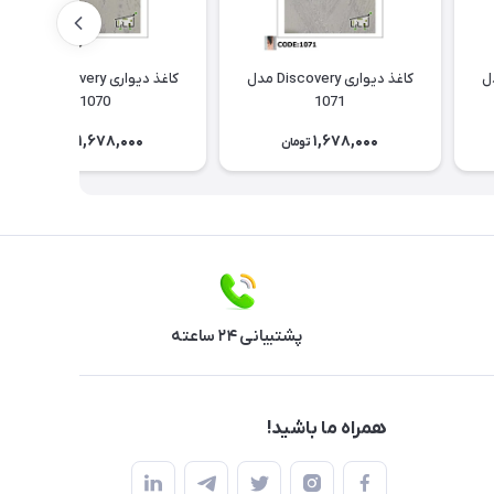
Discov مدل
کاغذ دیواری Discovery مدل
کاغذ دیواری Discovery مدل
1070
1071
1,678,000
1,678,000
تومان
تومان
پشتیبانی ۲۴ ساعته
همراه ما باشید!