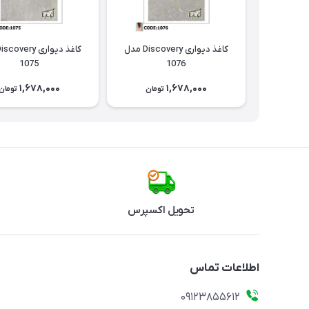
کاغذ دیواری Discovery مدل
1075
1076
1,678,000
1,678,000
تومان
تومان
تحویل اکسپرس
اطلاعات تماس
09123855612