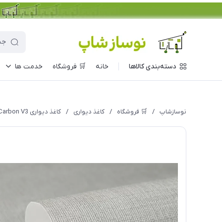
دسته‌بندی کالاها
خانه
🛒 فروشگاه
خدمت ها
نوسازشاپ
/
🛒 فروشگاه
/
کاغذ دیواری
/
کاغذ دیواری Carbon V3 مدل 10352