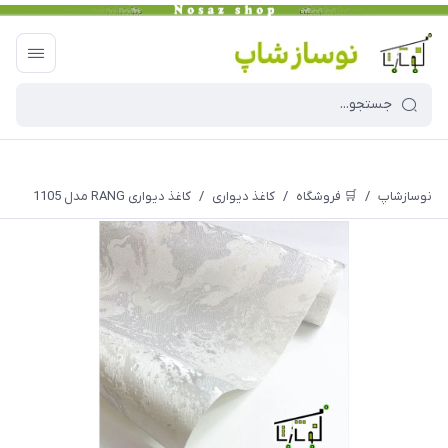
نوسازشاپ
/
🛒 فروشگاه
/
کاغذ دیواری
/
کاغذ دیواری RANG مدل 1105