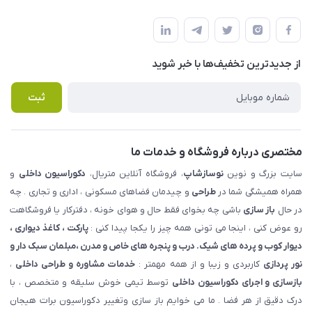
شهرک ناز - بلوار یکم غربی(بلوار نوساز شاپ ) روبروی بازار روز جنب
مجله فروشگاه
قوانین و مقررات
املاک مدنی - نوساز شاپ
لیست محصولات
حریم خصوصی
درباره ما
از جدید‌ترین تخفیف‌ها با‌ خبر شوید
راهنما
تماس با ما
پرسش های متداول
ثبت
مختصری درباره فروشگاه و خدمات ما
سایت بزرگ و نوین
نوسازشاپ
، فروشگاه آنلاین متریال،
دکوراسیون داخلی
و
همراه همیشگی شما در
طراحی
و چیدمان فضاهای مسکونی ، اداری و تجاری . چه
در حال
باز سازی
باشی چه بخوای فقط حال و هوای خونه ، دفترکار یا فروشگاهت
رو عوض کنی ، اینجا می تونی همه چیز را یکجا پیدا کنی :
پارکت ، کاغذ دیواری ،
دیوار کوب و پرده های شیک. درب و پنجره های خاص و مدرن ،مبلمان سبک دار و
نور پردازی
کاربردی و زیبا و از همه مهمتر :
خدمات مشاوره و طراحی داخلی
،
بازسازی و اجرای دکوراسیون داخلی
توسط تیمی خوش سلیقه و متخصص ، با
درک دقیق از هر فضا . ما می خوایم باز سازی وتغییر دکوراسیون برات هیجان