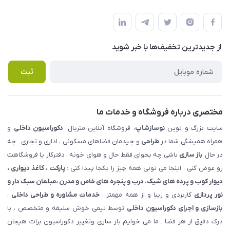
شهرک ناز - بلوار یکم غربی(بلوار نوساز شاپ ) روبروی بازار روز جنب
مجله فروشگاه
قوانین و مقررات
املاک مدنی - نوساز شاپ
لیست محصولات
حریم خصوصی
درباره ما
از جدید‌ترین تخفیف‌ها با‌ خبر شوید
راهنما
تماس با ما
پرسش های متداول
ثبت
مختصری درباره فروشگاه و خدمات ما
سایت بزرگ و نوین
نوسازشاپ
، فروشگاه آنلاین متریال،
دکوراسیون داخلی
و
همراه همیشگی شما در
طراحی
و چیدمان فضاهای مسکونی ، اداری و تجاری . چه
در حال
باز سازی
باشی چه بخوای فقط حال و هوای خونه ، دفترکار یا فروشگاهت
رو عوض کنی ، اینجا می تونی همه چیز را یکجا پیدا کنی :
پارکت ، کاغذ دیواری ،
دیوار کوب و پرده های شیک. درب و پنجره های خاص و مدرن ،مبلمان سبک دار و
نور پردازی
کاربردی و زیبا و از همه مهمتر :
خدمات مشاوره و طراحی داخلی
،
بازسازی و اجرای دکوراسیون داخلی
توسط تیمی خوش سلیقه و متخصص ، با
درک دقیق از هر فضا . ما می خوایم باز سازی وتغییر دکوراسیون برات هیجان